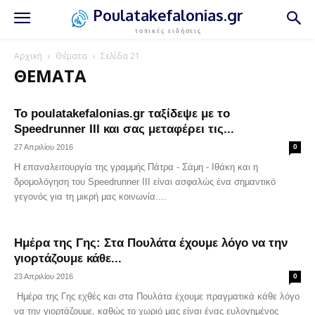
Poulatakefalonias.gr
τοπικές ειδήσεις
Αρχική
Θέματα
Σελίδα 21
ΘΈΜΑΤΑ
Το poulatakefalonias.gr ταξίδεψε με το
Speedrunner III και σας μεταφέρει τις...
27 Απριλίου 2016
0
H επαναλειτουργία της γραμμής Πάτρα - Σάμη - Ιθάκη και η
δρομολόγηση του Speedrunner III είναι ασφαλώς ένα σημαντικό
γεγονός για τη μικρή μας κοινωνία....
Ημέρα της Γης: Στα Πουλάτα έχουμε λόγο να την
γιορτάζουμε κάθε...
23 Απριλίου 2016
0
Ημέρα της Γης εχθές και στα Πουλάτα έχουμε πραγματικά κάθε λόγο
να την γιορτάζουμε, καθώς το χωριό μας είναι ένας ευλογημένος