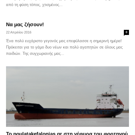
από τη φύση τόπος, χτισμένος...
Να μας ζήσουν!
22 Απριλίου 2016
0
Ένα πολύ ευχάριστο γεγονός μας επεφύλασσε η σημερινή ημέρα!
Πρόκειται για το γάμο δυο νέων και πολύ αγαπητών σε όλους μας
παιδιών. Της συγχωριανής μας...
Το poulatakefalonias.gr στη γέφυρα του φορτηγού