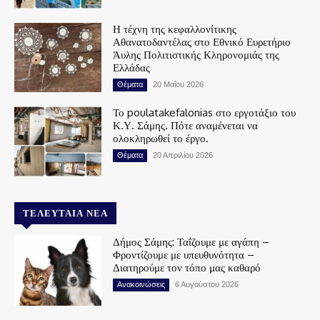
Η τέχνη της κεφαλλονίτικης
Αθανατοδαντέλας στο Εθνικό Ευρετήριο
Άυλης Πολιτιστικής Κληρονομιάς της
Ελλάδας
Θέματα
20 Μαΐου 2026
Το poulatakefalonias στο εργοτάξιο του
Κ.Υ. Σάμης. Πότε αναμένεται να
ολοκληρωθεί το έργο.
Θέματα
20 Απριλίου 2026
ΤΕΛΕΥΤΑΊΑ ΝΈΑ
Δήμος Σάμης: Ταΐζουμε με αγάπη –
Φροντίζουμε με υπευθυνότητα –
Διατηρούμε τον τόπο μας καθαρό
Ανακοινώσεις
6 Αυγούστου 2026