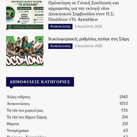
Πρόσκληση σε Γενική Συνέλευση και
αρχαιρεσίες για την εκλογή νέου
Διοικητικού Συμβουλίου στον Π.Σ.
Πουλάτων «Το Αγκαλάκι»
Ανακοινώσεις
5 Αυγούστου 2026
Κυκλοφοριακές ρυθμίσεις απόψε στη Σάμη
Ανακοινώσεις
5 Αυγούστου 2026
ΔΗΜΟΦΙΛΕΊΣ ΚΑΤΗΓΟΡΊΕΣ
Άλλες ειδήσεις
1340
Ανακοινώσεις
1053
Τα νέα του χωριού μας
735
Τα νέα του Δήμου Σάμης
214
Θέματα
213
Υστερόγραφα
63