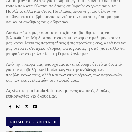
Αυτά ήταν τα κίνητρα για τη δημιουργία του διαδικτυακού αυτού
τόπου που απευθύνεται σε όσους επιθυμούν να γνωρίσουν τα
Πουλάτα, αλλά και στους Πουλιάδες όπου γης που θέλουν να
αισθάνονται ότι βρίσκονται κοντά στο χωριό τους, όσο μακριά
και αν οι συνθήκες τους οδήγησαν…
Ακολουθήστε μας σε αυτό το ταξίδι και βοηθήστε μας να
βελτιωθούμε. Μη διστάσετε να επικοινωνήσετε μαζί μας και να
μας καταθέσετε τις παρατηρήσεις ή τις προτάσεις σας, αλλά και να
μας στείλετε στοιχεία, ιστορίες, φωτογραφίες ή οτιδήποτε άλλο θα
μπορούσε να εμπλουτίσει τη θεματολογία μας…
Από την πλευρά μας, υποσχόμαστε να κάνουμε ότι είναι δυνατόν
για την προβολή των Πουλάτων, για την ανάδειξη των
προβλημάτων τους, αλλά και των επιχειρήσεων, των παραγωγών
και των επαγγελματιών του χωριού μας…
Ας γίνει το poulatakefalonias.gr ένας ανοικτός δίαυλος
επικοινωνίας για όλους μας.
ΕΠΙΛΟΓΈΣ ΣΥΝΤΆΚΤΗ