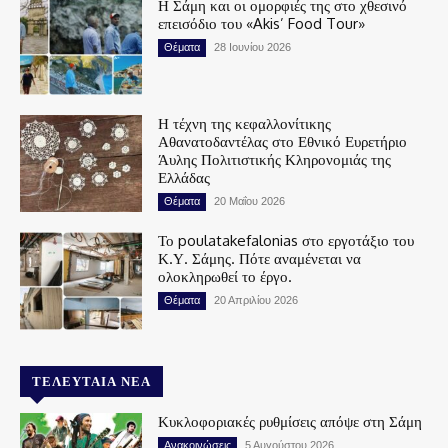
Η Σάμη και οι ομορφιές της στο χθεσινό
επεισόδιο του «Akis’ Food Tour»
Θέματα
28 Ιουνίου 2026
Η τέχνη της κεφαλλονίτικης
Αθανατοδαντέλας στο Εθνικό Ευρετήριο
Άυλης Πολιτιστικής Κληρονομιάς της
Ελλάδας
Θέματα
20 Μαΐου 2026
Το poulatakefalonias στο εργοτάξιο του
Κ.Υ. Σάμης. Πότε αναμένεται να
ολοκληρωθεί το έργο.
Θέματα
20 Απριλίου 2026
ΤΕΛΕΥΤΑΊΑ ΝΈΑ
Κυκλοφοριακές ρυθμίσεις απόψε στη Σάμη
Ανακοινώσεις
5 Αυγούστου 2026