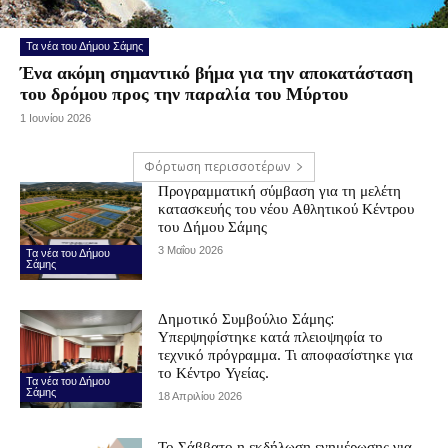
Τα νέα του Δήμου Σάμης
Ένα ακόμη σημαντικό βήμα για την αποκατάσταση
του δρόμου προς την παραλία του Μύρτου
1 Ιουνίου 2026
Φόρτωση περισσοτέρων
Προγραμματική σύμβαση για τη μελέτη
κατασκευής του νέου Αθλητικού Κέντρου
του Δήμου Σάμης
3 Μαΐου 2026
Τα νέα του Δήμου
Σάμης
Δημοτικό Συμβούλιο Σάμης:
Υπερψηφίστηκε κατά πλειοψηφία το
τεχνικό πρόγραμμα. Τι αποφασίστηκε για
το Κέντρο Υγείας.
Τα νέα του Δήμου
Σάμης
18 Απριλίου 2026
Το Σάββατο η εκδήλωση ενημέρωσης για