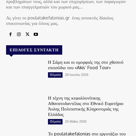
προβλημάτων τους, αλλά και των επιχειρήσεων, των παραγωγών
και των επαγγελματιών του χωριού μας…
Ας γίνει το poulatakefalonias.gr ένας ανοικτός δίαυλος
επικοινωνίας για όλους μας.
ΕΠΙΛΟΓΈΣ ΣΥΝΤΆΚΤΗ
Η Σάμη και οι ομορφιές της στο χθεσινό
επεισόδιο του «Akis’ Food Tour»
Θέματα
28 Ιουνίου 2026
Η τέχνη της κεφαλλονίτικης
Αθανατοδαντέλας στο Εθνικό Ευρετήριο
Άυλης Πολιτιστικής Κληρονομιάς της
Ελλάδας
Θέματα
20 Μαΐου 2026
Το poulatakefalonias στο εργοτάξιο του