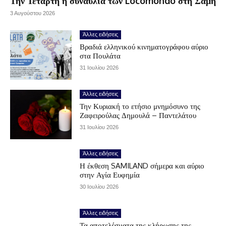
Την Τετάρτη η συναυλία των Locomondo στη Σάμη
3 Αυγούστου 2026
Άλλες ειδήσεις
Βραδιά ελληνικού κινηματογράφου αύριο
στα Πουλάτα
31 Ιουλίου 2026
Άλλες ειδήσεις
Την Κυριακή το ετήσιο μνημόσυνο της
Ζαφειρούλας Δημουλά – Παντελάτου
31 Ιουλίου 2026
Άλλες ειδήσεις
Η έκθεση SAMILAND σήμερα και αύριο
στην Αγία Ευφημία
30 Ιουλίου 2026
Άλλες ειδήσεις
Τα αποτελέσματα της κλήρωσης της