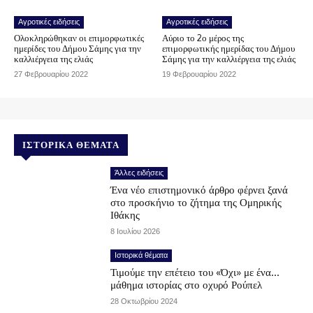
Αγροτικές ειδήσεις
Αγροτικές ειδήσεις
Ολοκληρώθηκαν οι επιμορφωτικές
Αύριο το 2ο μέρος της
ημερίδες του Δήμου Σάμης για την
επιμορφωτικής ημερίδας του Δήμου
καλλιέργεια της ελιάς
Σάμης για την καλλιέργεια της ελιάς
27 Φεβρουαρίου 2022
19 Φεβρουαρίου 2022
ΙΣΤΟΡΙΚΆ ΘΈΜΑΤΑ
Άλλες ειδήσεις
Ένα νέο επιστημονικό άρθρο φέρνει ξανά
στο προσκήνιο το ζήτημα της Ομηρικής
Ιθάκης
8 Ιουλίου 2026
Ιστορικά θέματα
Τιμούμε την επέτειο του «Όχι» με ένα…
μάθημα ιστορίας στο οχυρό Ρούπελ
28 Οκτωβρίου 2024