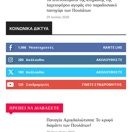
λαχειοφόρου αγοράς στο παραδοσιακό
πανηγύρι των Πουλάτων
29 Ιουλίου 2026
ΚΟΙΝΩΝΙΚΆ ΔΊΚΤΥΑ
1,066
Υποστηρικτές
ΚΆΝΤΕ LIKE
280
Ακόλουθοι
ΑΚΟΛΟΥΘΉΣΤΕ
180
Ακόλουθοι
ΑΚΟΛΟΥΘΉΣΤΕ
123
Συνδρομητές
ΓΊΝΕΤΕ ΣΥΝΔΡΟΜΗΤΉΣ
ΠΡΈΠΕΙ ΝΑ ΔΙΑΒΆΣΕΤΕ
Παναγία Αμυγδαλιώτισσα: Το κρυφό
διαμάντι των Πουλάτων!