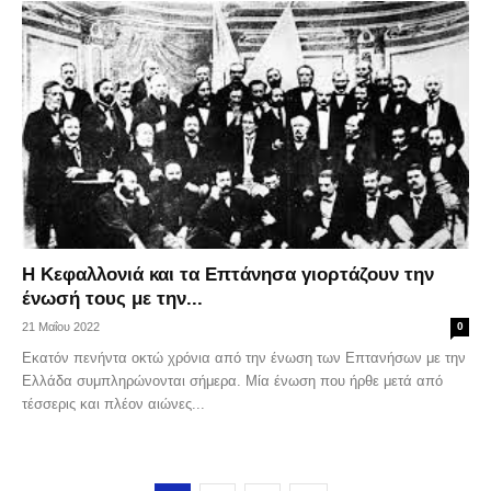
Η Κεφαλλονιά και τα Επτάνησα γιορτάζουν την
ένωσή τους με την...
21 Μαΐου 2022
0
Εκατόν πενήντα οκτώ χρόνια από την ένωση των Επτανήσων με την
Ελλάδα συμπληρώνονται σήμερα. Μία ένωση που ήρθε μετά από
τέσσερις και πλέον αιώνες...