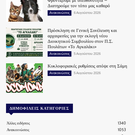
Φροντίζουμε με υπευθυνότητα –
Διατηρούμε τον τόπο μας καθαρό
Ανακοινώσεις
6 Αυγούστου 2026
Πρόσκληση σε Γενική Συνέλευση και
αρχαιρεσίες για την εκλογή νέου
Διοικητικού Συμβουλίου στον Π.Σ.
Πουλάτων «Το Αγκαλάκι»
Ανακοινώσεις
5 Αυγούστου 2026
Κυκλοφοριακές ρυθμίσεις απόψε στη Σάμη
Ανακοινώσεις
5 Αυγούστου 2026
ΔΗΜΟΦΙΛΕΊΣ ΚΑΤΗΓΟΡΊΕΣ
Άλλες ειδήσεις
1340
Ανακοινώσεις
1053