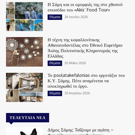
Η Σάμη και οι ομορφιές της στο χθεσινό
επεισόδιο του «Akis’ Food Tour»
Θέματα
28 Ιουνίου 2026
Η τέχνη της κεφαλλονίτικης
Αθανατοδαντέλας στο Εθνικό Ευρετήριο
Άυλης Πολιτιστικής Κληρονομιάς της
Ελλάδας
Θέματα
20 Μαΐου 2026
Το poulatakefalonias στο εργοτάξιο του
Κ.Υ. Σάμης. Πότε αναμένεται να
ολοκληρωθεί το έργο.
Θέματα
20 Απριλίου 2026
ΤΕΛΕΥΤΑΊΑ ΝΈΑ
Δήμος Σάμης: Ταΐζουμε με αγάπη –