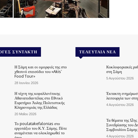
ΟΓΈΣ ΣΥΝΤΆΚΤΗ
ΤΕΛΕΥΤΑΊΑ ΝΈΑ
Η Σάμη και οι ομορφιές της στο
Κυκλοφοριακές ρυθ
χθεσινό επεισόδιο του «Akis’
στη Σάμη
Food Tour»
5 Αυγούστου 2026
28 Ιουνίου 2026
Η τέχνη της κεφαλλονίτικης
Έκτακτη ενημέρωση
Αθανατοδαντέλας στο Εθνικό
λειτουργία των σπ
Ευρετήριο Άυλης Πολιτιστικής
4 Αυγούστου 2026
Κληρονομιάς της Ελλάδας
20 Μαΐου 2026
Τα θέματα της 12ης
Το poulatakefalonias στο
Συνεδρίασης του Δ
εργοτάξιο του Κ.Υ. Σάμης. Πότε
Συμβουλίου Σάμης
αναμένεται να ολοκληρωθεί το
4 Αυγούστου 2026
έργο.