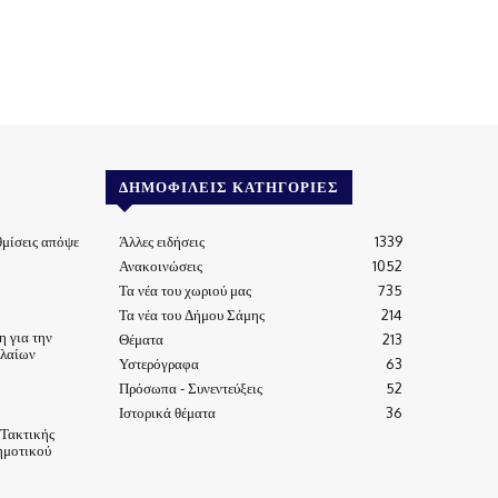
ΔΗΜΟΦΙΛΕΊΣ ΚΑΤΗΓΟΡΊΕΣ
μίσεις απόψε
Άλλες ειδήσεις
1339
Ανακοινώσεις
1052
Τα νέα του χωριού μας
735
Τα νέα του Δήμου Σάμης
214
 για την
Θέματα
213
ηλαίων
Υστερόγραφα
63
Πρόσωπα - Συνεντεύξεις
52
Ιστορικά θέματα
36
 Τακτικής
ημοτικού