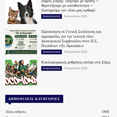
Δήμος Σάμης: Ταΐζουμε με αγάπη –
Φροντίζουμε με υπευθυνότητα –
Διατηρούμε τον τόπο μας καθαρό
Ανακοινώσεις
6 Αυγούστου 2026
Πρόσκληση σε Γενική Συνέλευση και
αρχαιρεσίες για την εκλογή νέου
Διοικητικού Συμβουλίου στον Π.Σ.
Πουλάτων «Το Αγκαλάκι»
Ανακοινώσεις
5 Αυγούστου 2026
Κυκλοφοριακές ρυθμίσεις απόψε στη Σάμη
Ανακοινώσεις
5 Αυγούστου 2026
ΔΗΜΟΦΙΛΕΊΣ ΚΑΤΗΓΟΡΊΕΣ
Άλλες ειδήσεις
1340