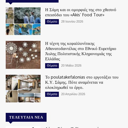
Η Σάμη και οι ομορφιές της στο χθεσινό
επεισόδιο του «Akis’ Food Tour»
Θέματα
28 Ιουνίου 2026
Η τέχνη της κεφαλλονίτικης
Αθανατοδαντέλας στο Εθνικό Ευρετήριο
Άυλης Πολιτιστικής Κληρονομιάς της
Ελλάδας
Θέματα
20 Μαΐου 2026
Το poulatakefalonias στο εργοτάξιο του
Κ.Υ. Σάμης. Πότε αναμένεται να
ολοκληρωθεί το έργο.
Θέματα
20 Απριλίου 2026
ΤΕΛΕΥΤΑΊΑ ΝΈΑ