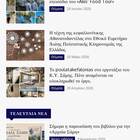
επεισόδιο του «Akis’ Food Tour»
Θέματα
28 Ιουνίου 2026
Η τέχνη της κεφαλλονίτικης
Αθανατοδαντέλας στο Εθνικό Ευρετήριο
Άυλης Πολιτιστικής Κληρονομιάς της
Ελλάδας
Θέματα
20 Μαΐου 2026
Το poulatakefalonias στο εργοτάξιο του
Κ.Υ. Σάμης. Πότε αναμένεται να
ολοκληρωθεί το έργο.
Θέματα
20 Απριλίου 2026
ΤΕΛΕΥΤΑΊΑ ΝΈΑ
Σήμερα η παρουσίαση του βιβλίου για την
«Αρχαία Σάμη»
Άλλες ειδήσεις
9 Αυγούστου 2026