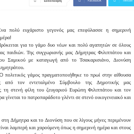
Facebook
Twitter
κοινοποίηση
να πολύ ευχάριστο γεγονός μας επεφύλασσε η σημερινή
μέρα!
ρόκειται για το γάμο δυο νέων και πολύ αγαπητών σε όλους
ας παιδιών. Της συγχωριανής μας Δήμητρας Φιλιππάτου και
ου Σαμικού με καταγωγή από το Τσακαρισιάνο, Διονύση
ημητράτου.
 πολιτικός γάμος πραγματοποιήθηκε το πρωί στην αίθουσα
ς από τον εντεταλμένο Σύμβουλο της Δημοτικής μας
 τη στενή φίλη του ζευγαριού Ευρώπη Φιλιππάτου και τον
ρα γίνεται το πατροπαράδοτο γλέντι σε στενό οικογενειακό και
στη Δήμητρα και το Διονύση που σε λίγους μήνες περιμένουν
 είναι λαμπερή και χαρούμενη όπως η σημερινή ημέρα και στους