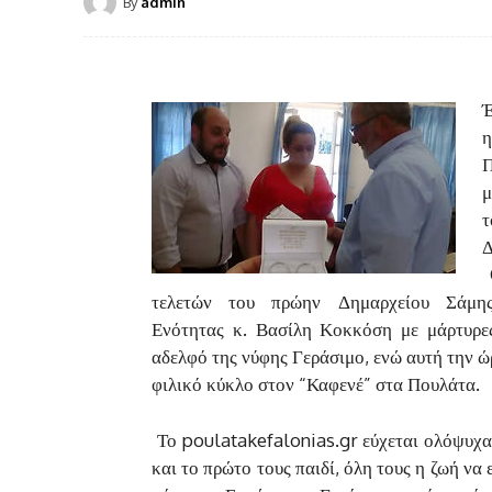
By
admin
Έ
η
Π
μ
τ
Δ
O
τελετών του πρώην Δημαρχείου Σάμη
Ενότητας κ. Βασίλη Κοκκόση με μάρτυρες
αδελφό της νύφης Γεράσιμο, ενώ αυτή την ώ
φιλικό κύκλο στον “Καφενέ” στα Πουλάτα.
Το poulatakefalonias.gr εύχεται ολόψυχα 
και το πρώτο τους παιδί, όλη τους η ζωή να