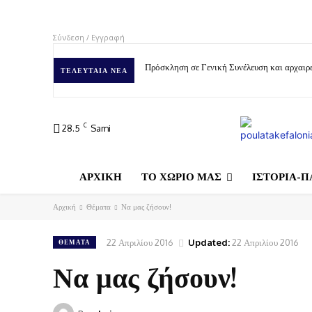
Σύνδεση / Εγγραφή
Πρόσκληση σε Γενική Συνέλευση και αρχαιρε
ΤΕΛΕΥΤΑΊΑ ΝΈΑ
C
28.5
Sami
ΑΡΧΙΚΗ
ΤΟ ΧΩΡΙΟ ΜΑΣ
ΙΣΤΟΡΙΑ-Π
Αρχική
Θέματα
Να μας ζήσουν!
22 Απριλίου 2016
Updated:
22 Απριλίου 2016
ΘΈΜΑΤΑ
Να μας ζήσουν!