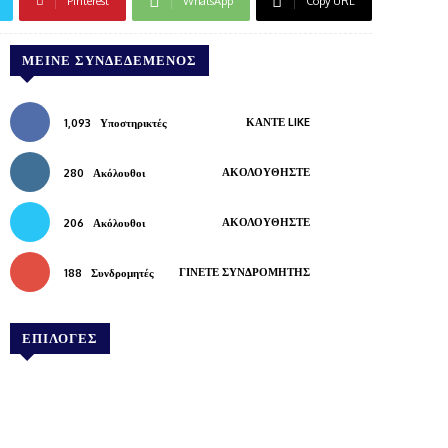
Pinterest
WhatsApp
Copy URL
ΜΕΊΝΕ ΣΥΝΔΕΔΕΜΈΝΟΣ
ΚΆΝΤΕ LIKE
1,093
Υποστηρικτές
ΑΚΟΛΟΥΘΉΣΤΕ
280
Ακόλουθοι
ΑΚΟΛΟΥΘΉΣΤΕ
206
Ακόλουθοι
ΓΊΝΕΤΕ ΣΥΝΔΡΟΜΗΤΉΣ
188
Συνδρομητές
ΕΠΙΛΟΓΕΣ