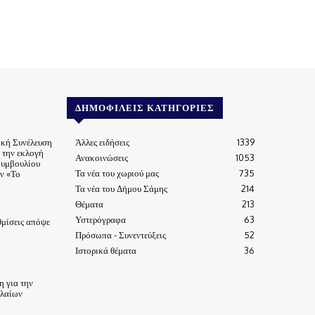
ΔΗΜΟΦΙΛΕΊΣ ΚΑΤΗΓΟΡΊΕΣ
ική Συνέλευση
Άλλες ειδήσεις
1339
α την εκλογή
Ανακοινώσεις
1053
Συμβουλίου
Τα νέα του χωριού μας
735
ν «Το
Τα νέα του Δήμου Σάμης
214
Θέματα
213
Υστερόγραφα
63
μίσεις απόψε
Πρόσωπα - Συνεντεύξεις
52
Ιστορικά θέματα
36
 για την
ηλαίων