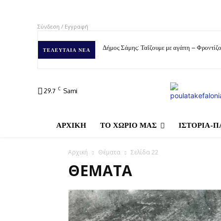
Σύνδεση / Εγγραφή
Δήμος Σάμης: Ταΐζουμε με αγάπη – Φροντίζο
ΤΕΛΕΥΤΑΊΑ ΝΈΑ
C
29.7
Sami
ΑΡΧΙΚΗ
ΤΟ ΧΩΡΙΟ ΜΑΣ
ΙΣΤΟΡΙΑ-Π
Αρχική
Θέματα
Σελίδα 22
ΘΈΜΑΤΑ