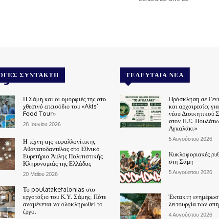
.gr
ΟΓΈΣ ΣΥΝΤΆΚΤΗ
ΤΕΛΕΥΤΑΊΑ ΝΈΑ
Η Σάμη και οι ομορφιές της στο
Πρόσκληση σε Γεν
χθεσινό επεισόδιο του «Akis’
και αρχαιρεσίες γι
Food Tour»
νέου Διοικητικού 
στον Π.Σ. Πουλάτω
28 Ιουνίου 2026
Αγκαλάκι»
5 Αυγούστου 2026
Η τέχνη της κεφαλλονίτικης
Αθανατοδαντέλας στο Εθνικό
Κυκλοφοριακές ρυθ
Ευρετήριο Άυλης Πολιτιστικής
στη Σάμη
Κληρονομιάς της Ελλάδας
5 Αυγούστου 2026
20 Μαΐου 2026
Το poulatakefalonias στο
εργοτάξιο του Κ.Υ. Σάμης. Πότε
Έκτακτη ενημέρωση
αναμένεται να ολοκληρωθεί το
λειτουργία των σπ
έργο.
4 Αυγούστου 2026