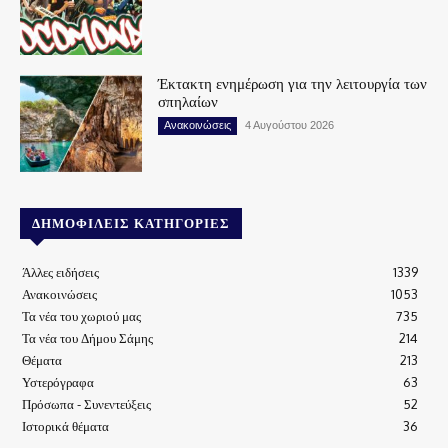
Έκτακτη ενημέρωση για την λειτουργία των
σπηλαίων
Ανακοινώσεις
4 Αυγούστου 2026
ΔΗΜΟΦΙΛΕΊΣ ΚΑΤΗΓΟΡΊΕΣ
Άλλες ειδήσεις
1339
Ανακοινώσεις
1053
Τα νέα του χωριού μας
735
Τα νέα του Δήμου Σάμης
214
Θέματα
213
Υστερόγραφα
63
Πρόσωπα - Συνεντεύξεις
52
Ιστορικά θέματα
36