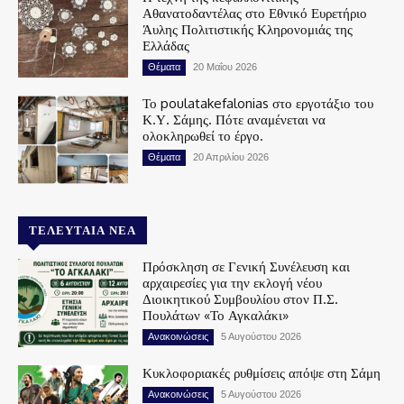
Αθανατοδαντέλας στο Εθνικό Ευρετήριο
Άυλης Πολιτιστικής Κληρονομιάς της
Ελλάδας
Θέματα
20 Μαΐου 2026
Το poulatakefalonias στο εργοτάξιο του
Κ.Υ. Σάμης. Πότε αναμένεται να
ολοκληρωθεί το έργο.
Θέματα
20 Απριλίου 2026
ΤΕΛΕΥΤΑΊΑ ΝΈΑ
Πρόσκληση σε Γενική Συνέλευση και
αρχαιρεσίες για την εκλογή νέου
Διοικητικού Συμβουλίου στον Π.Σ.
Πουλάτων «Το Αγκαλάκι»
Ανακοινώσεις
5 Αυγούστου 2026
Κυκλοφοριακές ρυθμίσεις απόψε στη Σάμη
Ανακοινώσεις
5 Αυγούστου 2026