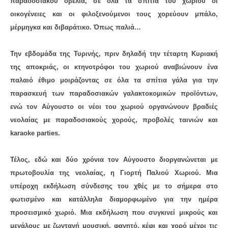
παραδοσιακού οβελία, σε όλα τα σπίτια του χωριού οι
οικογένειες και οι φιλοξενούμενοι τους χορεύουν μπάλο,
μέρμηγκα και διβαράτικο. Όπως παλιά…
Την εβδομάδα της Τυρινής, πριν δηλαδή την τέταρτη Κυριακή
της αποκριάς, οι κτηνοτρόφοι του χωριού αναβιώνουν ένα
παλαιό έθιμο μοιράζοντας σε όλα τα σπίτια γάλα για την
παρασκευή των παραδοσιακών γαλακτοκομικών προϊόντων,
ενώ τον Αύγουστο οι νέοι του χωριού οργανώνουν βραδιές
νεολαίας με παραδοσιακούς χορούς, προβολές ταινιών και
karaoke parties.
Τέλος, εδώ και δύο χρόνια τον Αύγουστο διοργανώνεται με
πρωτοβουλία της νεολαίας, η Γιορτή Παλιού Χωριού. Μια
υπέροχη εκδήλωση σύνδεσης του χθές με το σήμερα στο
φωτισμένο και κατάλληλα διαμορφωμένο για την ημέρα
προσεισμικό χωριό. Μια εκδήλωση που συγκινεί μικρούς και
μεγάλους με ζωντανή μουσική, φαγητό, κέφι και χορό μέχρι τις