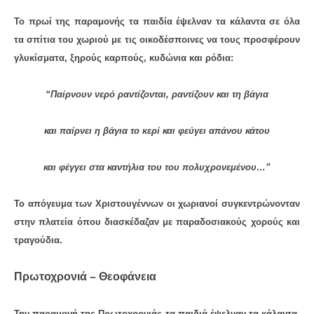
Το πρωί της παραμονής τα παιδία έψελναν τα κάλαντα σε όλα
τα σπίτια του χωριού με τις οικοδέσποινες να τους προσφέρουν
γλυκίσματα, ξηρούς καρπούς, κυδώνια και ρόδια:
“Παίρνουν νερό ραντίζονται, ραντίζουν και τη βάγια
και παίρνει η βάγια το κερί και φεύγει απάνου κάτου
και φέγγει στα καντήλια του του πολυχρονεμένου…”
Το απόγευμα των Χριστουγέννων οι χωριανοί συγκεντρώνονταν
στην πλατεία όπου διασκέδαζαν με παραδοσιακούς χορούς και
τραγούδια.
Πρωτοχρονιά – Θεοφάνεια
Την παραμονή της Πρωτοχρονιάς τα παιδιά έψελναν τα κάλαντα,