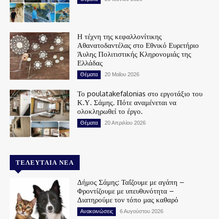
Η τέχνη της κεφαλλονίτικης
Αθανατοδαντέλας στο Εθνικό Ευρετήριο
Άυλης Πολιτιστικής Κληρονομιάς της
Ελλάδας
Θέματα
20 Μαΐου 2026
Το poulatakefalonias στο εργοτάξιο του
Κ.Υ. Σάμης. Πότε αναμένεται να
ολοκληρωθεί το έργο.
Θέματα
20 Απριλίου 2026
ΤΕΛΕΥΤΑΊΑ ΝΈΑ
Δήμος Σάμης: Ταΐζουμε με αγάπη –
Φροντίζουμε με υπευθυνότητα –
Διατηρούμε τον τόπο μας καθαρό
Ανακοινώσεις
6 Αυγούστου 2026