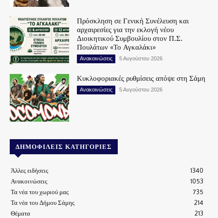
Πρόσκληση σε Γενική Συνέλευση και
αρχαιρεσίες για την εκλογή νέου
Διοικητικού Συμβουλίου στον Π.Σ.
Πουλάτων «Το Αγκαλάκι»
Ανακοινώσεις
5 Αυγούστου 2026
Κυκλοφοριακές ρυθμίσεις απόψε στη Σάμη
Ανακοινώσεις
5 Αυγούστου 2026
ΔΗΜΟΦΙΛΕΊΣ ΚΑΤΗΓΟΡΊΕΣ
Άλλες ειδήσεις
1340
Ανακοινώσεις
1053
Τα νέα του χωριού μας
735
Τα νέα του Δήμου Σάμης
214
Θέματα
213