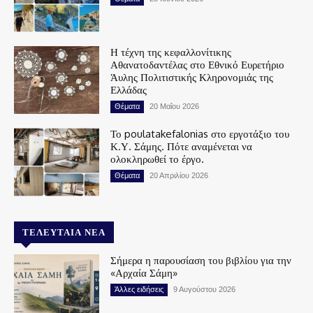
Η τέχνη της κεφαλλονίτικης
Αθανατοδαντέλας στο Εθνικό Ευρετήριο
Άυλης Πολιτιστικής Κληρονομιάς της
Ελλάδας
Θέματα
20 Μαΐου 2026
Το poulatakefalonias στο εργοτάξιο του
Κ.Υ. Σάμης. Πότε αναμένεται να
ολοκληρωθεί το έργο.
Θέματα
20 Απριλίου 2026
ΤΕΛΕΥΤΑΊΑ ΝΈΑ
Σήμερα η παρουσίαση του βιβλίου για την
«Αρχαία Σάμη»
Άλλες ειδήσεις
9 Αυγούστου 2026