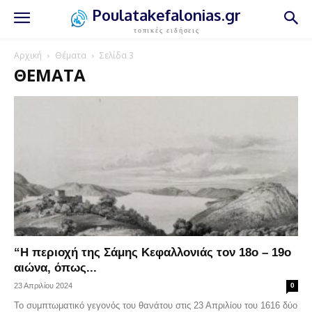
Poulatakefalonias.gr
τοπικές ειδήσεις
Αρχική
Θέματα
Σελίδα 3
ΘΈΜΑΤΑ
“Η περιοχή της Σάμης Κεφαλλονιάς τον 18ο – 19ο
αιώνα, όπως...
23 Απριλίου 2024
0
Το συμπτωματικό γεγονός του θανάτου στις 23 Απριλίου του 1616 δύο