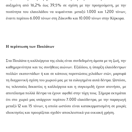
αυξημένη από 16,2% έως 39,5% σε σχέση με την προηγούμενη, με την
ποσότητα του ελαιολάδου να κυμαίνεται μεταξύ 1.000 και 1.200 τόνων,
έναντι περίπου 6.000 τόνων στη Ζάκυνθο και 10.000 τόνων στην Κέρκυρα.
Η περίπτωση των Πουλάτων
Στα Πουλάτα η καλλιέργεια της ελιάς είναι συνδεδεμένη άμεσα με τη ζωή, την
καθημερινότητα και τις συνήθειες αιώνων. Εξάλλου, η ύπαρξη ελαιόδεντρων
πολλών εκατοντάδων ή και σε κάποιες περιπτώσεις χιλιάδων ετών, μαρτυρά
τη διαχρονική σχέση του χωριού μας με τα ευλογημένα αυτά δέντρα. Ωστόσο,
τις τελευταίες δεκαετίες η καλλιέργεια και η συγκομιδή έχουν ατονήσει, με
αποτέλεσμα πολλά δέντρα να έχουν αφεθεί στην τύχη τους. Σήμερα εκτιμάται
ότι στο χωριό μας υπάρχουν περίπου 7.000 ελαιόδεντρα, με την παραγωγή
μεταξύ 12 και 15 τόνων, η οποία ωστόσο είναι κατακερματισμένη σε μικρές
ιδιοκτησίες και προορίζεται σχεδόν αποκλειστικά για οικιακή χρήση.