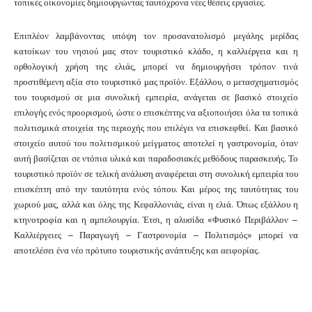
τοπικές οικονομίες δημιουργώντας ταυτόχρονα νέες θέσεις εργασίες.
Επιπλέον λαμβάνοντας υπόψη τον προσανατολισμό μεγάλης μερίδας
κατοίκων του νησιού μας στον τουριστικό κλάδο, η καλλιέργεια και η
ορθολογική χρήση της ελιάς, μπορεί να δημιουργήσει τρόπον τινά
προστιθέμενη αξία στο τουριστικό μας προϊόν. Εξάλλου, ο μετασχηματισμός
του τουρισμού σε μια συνολική εμπειρία, ανάγεται σε βασικό στοιχείο
επιλογής ενός προορισμού, ώστε ο επισκέπτης να αξιοποιήσει όλα τα τοπικά
πολιτισμικά στοιχεία της περιοχής που επιλέγει να επισκεφθεί. Και βασικό
στοιχείο αυτού του πολιτισμικού μείγματος αποτελεί η γαστρονομία, όταν
αυτή βασίζεται σε ντόπια υλικά και παραδοσιακές μεθόδους παρασκευής. Το
τουριστικό προϊόν σε τελική ανάλυση αναφέρεται στη συνολική εμπειρία του
επισκέπτη από την ταυτότητα ενός τόπου. Και μέρος της ταυτότητας του
χωριού μας, αλλά και όλης της Κεφαλλονιάς, είναι η ελιά. Όπως εξάλλου η
κτηνοτροφία και η αμπελουργία. Έτσι, η αλυσίδα «Φυσικό Περιβάλλον –
Καλλιέργειες – Παραγωγή – Γαστρονομία – Πολιτισμός» μπορεί να
αποτελέσει ένα νέο πρότυπο τουριστικής ανάπτυξης και αειφορίας.