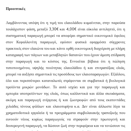
Προοπτικές
Λαμβάνοντας υπόψη ότι η τιμή του ελαιολάδου κυμαίνεται, στην παρούσα
τουλάχιστον φάση, μεταξύ 3,30€ και 4,00€ είναι εύκολα αντιληπτό, ότι η
συστηματική παραγωγή μπορεί να αποφέρει σημαντικό οικονομικό όφελος
στον Κεφαλλονίτη παραγωγό, εφόσον φυσικά εφαρμόσει σύγχρονες
πρακτικές στον ελαιώνα του και κάνει ορθή οικονομική διαχείριση με πλήρη
καταγραφή των πάγιων και μεταβλητών δαπανών που έχουν άμεση επίδραση
στην παραγωγή και το κόστος της. Εννοείται βέβαια ότι η πώληση
τυποποιημένου, υψηλής ποιότητας ελαιολάδου ή και επιτραπέζιας ελιάς,
μπορεί να αυξήσει σημαντικά τις προσόδους των ελαιοπαραγωγών. Εξάλλου,
όλο και περισσότεροι καταναλωτές στρέφονται σε συμβατικά ή βιολογικά
προϊόντα μικρών μονάδων. Το αυτό ισχύει και για την παραγωγή και
εμπορία υποπροϊόντων της ελιάς, όπως καλλυντικά και άλλα σκευάσματα,
ακόμη και παραγωγή ενέργειας ή και ζωοτροφών από τους εκατοντάδες
χιλιάδες τόνους φύλλων και ελαιοπυρήνα κ.α. Δεν είναι άλλωστε λίγα τα
χρηματοδοτικά εργαλεία ή τα προγράμματα συμβολαιακής τραπεζικής που
ευνοούν νέους κυρίως παραγωγούς να στραφούν στην πρωτογενή και
δευτερογενή παραγωγή, να δώσουν ζωή στην περιφέρεια και να τονώσουν τις