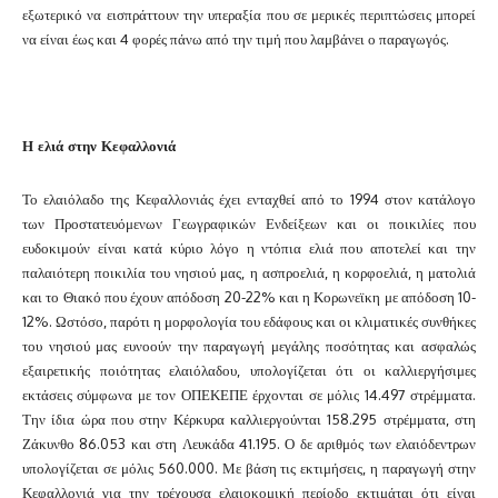
εξωτερικό να εισπράττουν την υπεραξία που σε μερικές περιπτώσεις μπορεί
να είναι έως και 4 φορές πάνω από την τιμή που λαμβάνει ο παραγωγός.
Η ελιά στην Κεφαλλονιά
Το ελαιόλαδο της Κεφαλλονιάς έχει ενταχθεί από το 1994 στον κατάλογο
των Προστατευόμενων Γεωγραφικών Ενδείξεων και οι ποικιλίες που
ευδοκιμούν είναι κατά κύριο λόγο η ντόπια ελιά που αποτελεί και την
παλαιότερη ποικιλία του νησιού μας, η ασπροελιά, η κορφοελιά, η ματολιά
και το Θιακό που έχουν απόδοση 20-22% και η Κορωνεϊκη με απόδοση 10-
12%. Ωστόσο, παρότι η μορφολογία του εδάφους και οι κλιματικές συνθήκες
του νησιού μας ευνοούν την παραγωγή μεγάλης ποσότητας και ασφαλώς
εξαιρετικής ποιότητας ελαιόλαδου, υπολογίζεται ότι οι καλλιεργήσιμες
εκτάσεις σύμφωνα με τον ΟΠΕΚΕΠΕ έρχονται σε μόλις 14.497 στρέμματα.
Την ίδια ώρα που στην Κέρκυρα καλλιεργούνται 158.295 στρέμματα, στη
Ζάκυνθο 86.053 και στη Λευκάδα 41.195. Ο δε αριθμός των ελαιόδεντρων
υπολογίζεται σε μόλις 560.000. Με βάση τις εκτιμήσεις, η παραγωγή στην
Κεφαλλονιά για την τρέχουσα ελαιοκομική περίοδο εκτιμάται ότι είναι