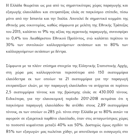
Η Ελλάδα θεωρείται ως μια από τις σημαντικότερες χώρες παραγωγής και
εξαγωγής ελαιολάδου και επιτραπέζιας ελιάς σε παγκόσμιο επίπεδο, πίσω
μόνο από την Ισπανία και την Ιταλία. Αποτελεί δε σημαντικό κομμάτι της
εθνικής μας οικονομίας, καθώς σύμφωνα με μελέτη της Εθνικής Τράπεζας
του 2015, καλύπτει το 9% της αξίας της αγροτικής παραγωγής, συνεισφέρει
το 0,4% του Ακαθάριστου Εθνικού Προϊόντος, ενώ καλύπτει περίπου το
30% των συνολικών καλλιεργούμενων εκτάσεων και το 80% των
καλλιεργούμενων εκτάσεων με δέντρα.
Σύμφωνα με τα πλέον επίσημα στοιχεία της Ελληνικής Στατιστικής Αρχής,
στη χώρα μας καλλιεργούνται περισσότερα από 150 εκατομμύρια
ελαιόδεντρα εκ των οποίων τα 21 εκατομμύρια για την παραγωγή
επιτραπέζιων ελιών, με την παραγωγή ελαιόλαδου να ανέρχεται σε περίπου
2,5 εκατομμύρια τόνους και της βρώσιμης ελιάς σε 430.000 τόνους.
Ειδικότερα, για την ελαιοκομική περίοδο 2017-2018 εκτιμάται ότι η
παγκόσμια παραγωγή ελαιολάδου θα ανέλθει στους 2,89 εκατομμύρια
τόνους, εκ των οποίων οι 285 χιλ. τόνοι στην Ελλάδα με το 80% αυτών να
αφορούν σε εξαιρετικά παρθένο ελαιόλαδο, όταν στις ανταγωνίστριες χώρες
το ποσοστό κυμαίνεται μεταξύ 40% και 50%. Δυστυχώς όμως σχεδόν το
85% των εξαγωγών μας πωλείται χύδην, με αποτέλεσμα οι εισαγωγείς στο