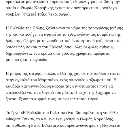
προκάλεσε μια ανέλπιστη προσωπική εξομολόγηση, με βάση την
οποία ο Θωμάς Κοροβίνης έχτισε τον συνταρακτικό μονόλογο-
νουβέλα “Φαχισέ Τσίκα”(εκδ. Άγρα).
Η Ευθαλία της Πόλης, ξεδιπλώνει το νήμα της ταραγμένης μνήμης
της και καταλήγει να αφηγείται το χθες, ενώνοντας κομμάτια της
ζωής της. Οδηγεί με συναισθηματική ένταση τον θεατή, μέσα στα
δαιδαλώδη σοκάκια του Γαλατά, όπου όλες οι φυλές σμίγουν,
δημιουργώντας ένα κράμα από γεύσεις, χρώματα, αρώματα,
μουσικές και τραγούδια.
Η μοίρα, της στέρησε πολλά, αλλά της χάρισε τον απόλυτο έρωτα,
στην αγκαλιά του Μαρτσιάνο, ενός σπανιόλου αξιωματικού. Η
καθάρια και γενναιόδωρη καρδιά της δεν σταμάτησε ποτέ να
φτερουγίζει για τα φλογερά του μάτια. Η ψυχή της λαχταρά να
ξανασμίξουν τα κορμιά τους, σε ένα τελευταίο ταγκό…
Το έργο «Η Ευθαλία του Γαλατά» είναι βασισμένο στη νουβέλα
«Φαχισέ Τσίκα», το κείμενο έχει γράψει ο Θωμάς Κοροβίνης,
σκηνοθεσία η Ρέϊνα Εσκενάζυ και πρωταγωνίστρια τη Νικολέττα