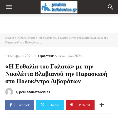
Αρχική
Άλλες ειδήσεις
«Η Ευθαλία του Γαλατά» με την Νικολέττα Βλαβιανού την
Παρασκευή στο Πολυκέντρο...
5 Οκτωβρίου 2025
Updated:
5 Οκτωβρίου 2025
«Η Ευθαλία του Γαλατά» με την
Νικολέττα Βλαβιανού την Παρασκευή
στο Πολυκέντρο Διβαράτων
By
poulatakefalonias
Facebook
Twitter
Pinterest