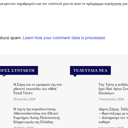
λεκτρονικό ταχυδρομείο και τον ιστότοπό μου σε αυτό το πρόγραμμα περιήγησης για
reduce spam.
Learn how your comment data is processed.
.gr
ΟΓΈΣ ΣΥΝΤΆΚΤΗ
ΤΕΛΕΥΤΑΊΑ ΝΈΑ
Η Σάμη και οι ομορφιές της στο
Την Τρίτη η εκδήλ
χθεσινό επεισόδιο του «Akis’
Ιερό Ναό Αγίου Σπ
Food Tour»
Πουλάτων
28 Ιουνίου 2026
7 Αυγούστου 2026
Η τέχνη της κεφαλλονίτικης
Δήμος Σάμης: Ταΐζ
Αθανατοδαντέλας στο Εθνικό
– Φροντίζουμε με 
Ευρετήριο Άυλης Πολιτιστικής
– Διατηρούμε τον 
Κληρονομιάς της Ελλάδας
καθαρό