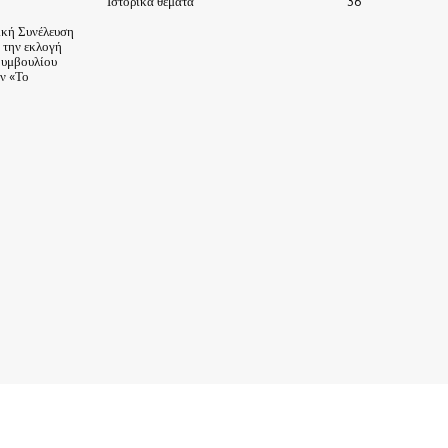
Ιστορικά θέματα
36
ική Συνέλευση
α την εκλογή
Συμβουλίου
ν «Το
ΙΣΤΟΡΙΑ-ΠΑΡΑΔΟΣΕΙΣ
ΑΞΙΟΘΕΑΤΑ
ΕΙΔΗΣΕΙΣ – ΘΕΜΑΤΑ
ΠΡΟΣΩΠΑ
ΕΠΙΧΕΙΡΗΣΕΙΣ
ΑΡΧΕΙΟ