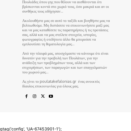
Πουλιάδες όπου γης που θέλουν να αισθάνονται ότι
βρίσκονται κοντά στο χωριό τους, όσο μακριά και αν οι
συνθήκες τους οδήγησαν…
Ακολουθήστε μας σε αυτό το ταξίδι και βοηθήστε μας να
βελτιωθούμε. Μη διστάσετε να επικοινωνήσετε μαζί μας
και να μας καταθέσετε τις παρατηρήσεις ή τις προτάσεις
σας, αλλά και να μας στείλετε στοιχεία, ιστορίες,
φωτογραφίες ή οτιδήποτε άλλο θα μπορούσε να
εμπλουτίσει τη θεματολογία μας…
Από την πλευρά μας, υποσχόμαστε να κάνουμε ότι είναι
δυνατόν για την προβολή των Πουλάτων, για την
ανάδειξη των προβλημάτων τους, αλλά και των
επιχειρήσεων, των παραγωγών και των επαγγελματιών
του χωριού μας…
Ας γίνει το poulatakefalonias.gr ένας ανοικτός
δίαυλος επικοινωνίας για όλους μας.
© poulatakefalonias.gr 2024
gtag('config', 'UA-67453901-1');