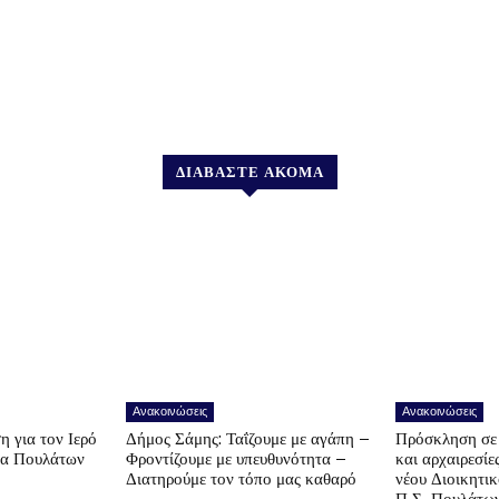
ΔΙΑΒΑΣΤΕ ΑΚΟΜΑ
Ανακοινώσεις
Ανακοινώσεις
η για τον Ιερό
Δήμος Σάμης: Ταΐζουμε με αγάπη –
Πρόσκληση σε 
να Πουλάτων
Φροντίζουμε με υπευθυνότητα –
και αρχαιρεσίε
Διατηρούμε τον τόπο μας καθαρό
νέου Διοικητι
Π.Σ. Πουλάτω