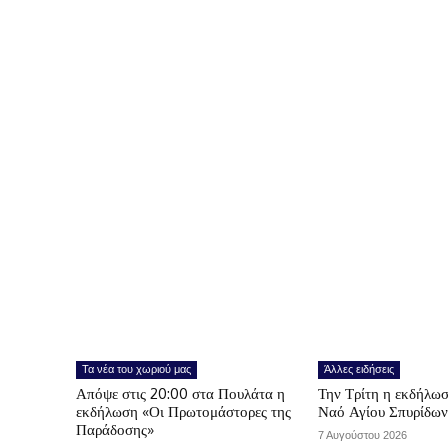
Τα νέα του χωριού μας
Άλλες ειδήσεις
Απόψε στις 20:00 στα Πουλάτα η
Την Τρίτη η εκδήλωσ
εκδήλωση «Οι Πρωτομάστορες της
Ναό Αγίου Σπυρίδω
Παράδοσης»
7 Αυγούστου 2026