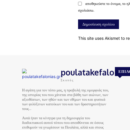
αποθηκεύστε το όνομα, το η
σχολιάσω.
This site uses Akismet to 
poulatakefalonias
ΕΠΙΛ
Σκοπός
Η αγάπη για τον τόπο μας, η προβολή της ομορφιάς του,
της ιστορίας του που χάνεται στα βάθη των αιώνων, των
αξιοθέατων, των ηθών και των εθίμων του και φυσικά
των φιλόξενων κατοίκων του και των δραστηριοτήτων
τους…
Αυτά ήταν τα κίνητρα για τη δημιουργία του
διαδικτυακού αυτού τόπου που απευθύνεται σε όσους
επιθυμούν να γνωρίσουν τα Πουλάτα, αλλά και στους