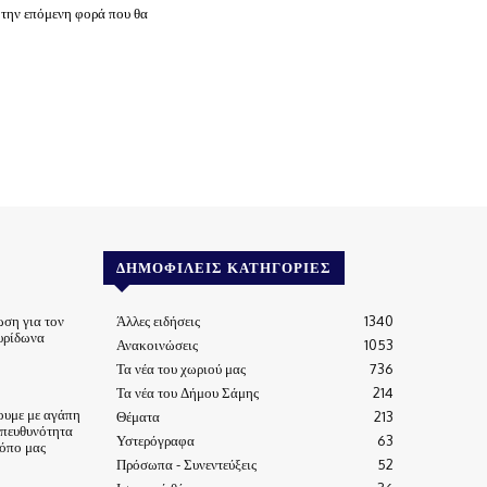
 την επόμενη φορά που θα
ΔΗΜΟΦΙΛΕΊΣ ΚΑΤΗΓΟΡΊΕΣ
ωση για τον
Άλλες ειδήσεις
1340
υρίδωνα
Ανακοινώσεις
1053
Τα νέα του χωριού μας
736
Τα νέα του Δήμου Σάμης
214
ουμε με αγάπη
Θέματα
213
υπευθυνότητα
Υστερόγραφα
63
τόπο μας
Πρόσωπα - Συνεντεύξεις
52