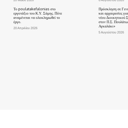
20 Μαΐου 2026
6 Αυγούστου 2026
Το poulatakefalonias στο
Πρόσκληση σε Γεν
εργοτάξιο του Κ.Υ. Σάμης. Πότε
και αρχαιρεσίες γι
αναμένεται να ολοκληρωθεί το
νέου Διοικητικού 
έργο.
στον Π.Σ. Πουλάτω
Αγκαλάκι»
20 Απριλίου 2026
5 Αυγούστου 2026
ΑΡΧΙΚΗ
ΤΟ ΧΩΡΙΟ ΜΑΣ