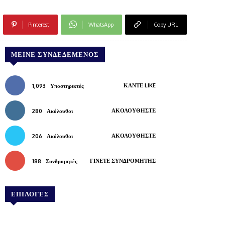
Pinterest
WhatsApp
Copy URL
ΜΕΊΝΕ ΣΥΝΔΕΔΕΜΈΝΟΣ
ΚΆΝΤΕ LIKE
1,093
Υποστηρικτές
ΑΚΟΛΟΥΘΉΣΤΕ
280
Ακόλουθοι
ΑΚΟΛΟΥΘΉΣΤΕ
206
Ακόλουθοι
ΓΊΝΕΤΕ ΣΥΝΔΡΟΜΗΤΉΣ
188
Συνδρομητές
ΕΠΙΛΟΓΕΣ