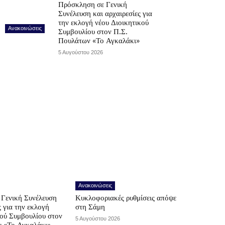
Πρόσκληση σε Γενική
Συνέλευση και αρχαιρεσίες για
την εκλογή νέου Διοικητικού
Ανακοινώσεις
Συμβουλίου στον Π.Σ.
Πουλάτων «Το Αγκαλάκι»
5 Αυγούστου 2026
Ανακοινώσεις
Γενική Συνέλευση
Κυκλοφοριακές ρυθμίσεις απόψε
ς για την εκλογή
στη Σάμη
κού Συμβουλίου στον
5 Αυγούστου 2026
ν «Το Αγκαλάκι»