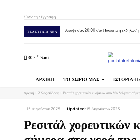
Σύνδεση / Εγγραφή
Απόψε στις 20:00 στα Πουλάτα η εκδήλωση
ΤΕΛΕΥΤΑΊΑ ΝΈΑ
C
30.3
Sami
ΑΡΧΙΚΗ
ΤΟ ΧΩΡΙΟ ΜΑΣ
ΙΣΤΟΡΙΑ-Π
Αρχική
Άλλες ειδήσεις
Ρεσιτάλ χορευτικών κινήσεων από δύο δελφίνια σήμερ
15 Αυγούστου 2025
Updated:
15 Αυγούστου 2025
Ρεσιτάλ χορευτικών κ
σήμερα στα νερά της