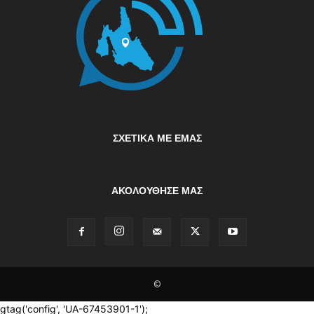
ΣΧΕΤΙΚΆ ΜΕ ΕΜΆΣ
ΑΚΟΛΟΥΘΗΣΕ ΜΑΣ
©
gtag('config', 'UA-67453901-1');