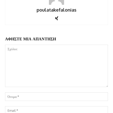
ί
ν
poulatakefalonias
τ
ε
ο
ΑΦΗΣΤΕ ΜΙΑ ΑΠΑΝΤΗΣΗ
Σχόλιο:
Όν
Ema