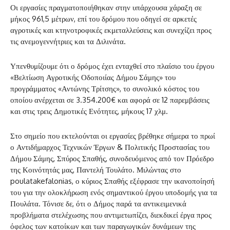
Οι εργασίες πραγματοποιήθηκαν στην υπάρχουσα χάραξη σε
μήκος 961,5 μέτρων, επί του δρόμου που οδηγεί σε αρκετές
αγροτικές και κτηνοτροφικές εκμεταλλεύσεις και συνεχίζει προς
τις ανεμογεννήτριες και τα Διλινάτα.
Υπενθυμίζουμε ότι ο δρόμος έχει ενταχθεί στο πλαίσιο του έργου
«Βελτίωση Αγροτικής Οδοποιίας Δήμου Σάμης» του
προγράμματος «Αντώνης Τρίτσης», το συνολικό κόστος του
οποίου ανέρχεται σε 3.354.200€ και αφορά σε 12 παρεμβάσεις
και στις τρεις Δημοτικές Ενότητες, μήκους 17 χλμ.
Στο σημείο που εκτελούνται οι εργασίες βρέθηκε σήμερα το πρωί
ο Αντιδήμαρχος Τεχνικών Έργων & Πολιτικής Προστασίας του
Δήμου Σάμης, Σπύρος Σπαθής, συνοδευόμενος από τον Πρόεδρο
της Κοινότητάς μας, Παντελή Τουλάτο. Μιλώντας στο
poulatakefalonias, ο κύριος Σπαθής εξέφρασε την ικανοποίησή
του για την ολοκλήρωση ενός σημαντικού έργου υποδομής για τα
Πουλάτα. Τόνισε δε, ότι ο Δήμος παρά τα αντικειμενικά
προβλήματα στελέχωσης που αντιμετωπίζει, διεκδικεί έργα προς
όφελος των κατοίκων και των παραγωγικών δυνάμεων της