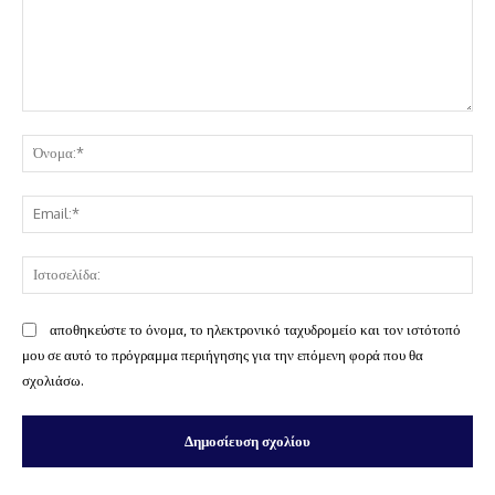
Σχόλιο:
Όν
Ema
Ισ
αποθηκεύστε το όνομα, το ηλεκτρονικό ταχυδρομείο και τον ιστότοπό
μου σε αυτό το πρόγραμμα περιήγησης για την επόμενη φορά που θα
σχολιάσω.