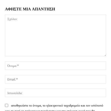
ΑΦΗΣΤΕ ΜΙΑ ΑΠΑΝΤΗΣΗ
Σχόλιο:
Όν
Ema
Ισ
αποθηκεύστε το όνομα, το ηλεκτρονικό ταχυδρομείο και τον ιστότοπό
μου σε αυτό το πρόγραμμα περιήγησης για την επόμενη φορά που θα