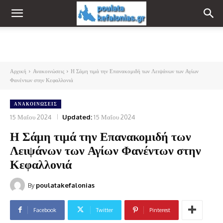
Αρχική
Ανακοινώσεις
Η Σάμη τιμά την Επανακομιδή των Λειψάνων των Αγίων
Φανέντων στην Κεφαλλονιά
ΑΝΑΚΟΙΝΏΣΕΙΣ
15 Μαΐου 2024
Updated:
15 Μαΐου 2024
Η Σάμη τιμά την Επανακομιδή των
Λειψάνων των Αγίων Φανέντων στην
Κεφαλλονιά
By
poulatakefalonias
Facebook
Twitter
Pinterest