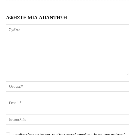
ΑΦΗΣΤΕ ΜΙΑ ΑΠΑΝΤΗΣΗ
Σχόλιο:
Όν
Ema
Ισ
αποθηκεύστε το όνομα, το ηλεκτρονικό ταχυδρομείο και τον ιστότοπό