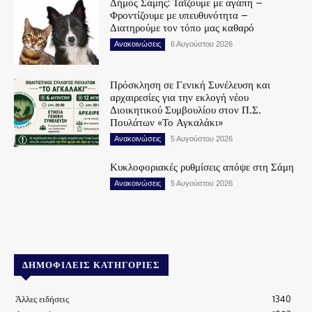
Δήμος Σάμης: Ταΐζουμε με αγάπη –
Φροντίζουμε με υπευθυνότητα –
Διατηρούμε τον τόπο μας καθαρό
Ανακοινώσεις
6 Αυγούστου 2026
Πρόσκληση σε Γενική Συνέλευση και
αρχαιρεσίες για την εκλογή νέου
Διοικητικού Συμβουλίου στον Π.Σ.
Πουλάτων «Το Αγκαλάκι»
Ανακοινώσεις
5 Αυγούστου 2026
Κυκλοφοριακές ρυθμίσεις απόψε στη Σάμη
Ανακοινώσεις
5 Αυγούστου 2026
ΔΗΜΟΦΙΛΕΊΣ ΚΑΤΗΓΟΡΊΕΣ
Άλλες ειδήσεις
1340