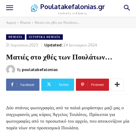
Poulatakefalonias.gr
τοπικές ειδήσεις
Αρχική
Θέματα
Ματιές στο χθές των Πουλάτων...
ΘΈΜΑΤΑ
ΙΣΤΟΡΙΚΆ ΘΈΜΑΤΑ
21 Αυγούστου 2023
Updated:
24 Ιανουαρίου 2024
Ματιές στο χθές των Πουλάτων…
By
poulatakefalonias
Facebook
Twitter
Pinterest
Δύο σπάνιες φωτογραφίες από τα παλιά μοιράστηκε μαζί μας ο
συγχωριανός μας κύριος Άγγελος Τουλάτος. Πρόκειται για
φωτογραφίες από το προσωπικό του αρχείο, που απεικονίζουν μία
παρέα νέων στα προσεισμικά Πουλάτα.