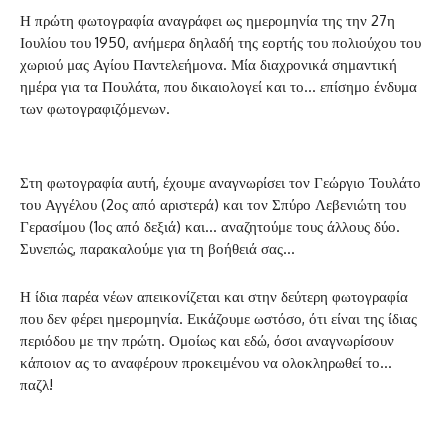
Η πρώτη φωτογραφία αναγράφει ως ημερομηνία της την 27η
Ιουλίου του 1950, ανήμερα δηλαδή της εορτής του πολιούχου του
χωριού μας Αγίου Παντελεήμονα. Μία διαχρονικά σημαντική
ημέρα για τα Πουλάτα, που δικαιολογεί και το… επίσημο ένδυμα
των φωτογραφιζόμενων.
Στη φωτογραφία αυτή, έχουμε αναγνωρίσει τον Γεώργιο Τουλάτο
του Αγγέλου (2ος από αριστερά) και τον Σπύρο Λεβενιώτη του
Γερασίμου (1ος από δεξιά) και… αναζητούμε τους άλλους δύο.
Συνεπώς, παρακαλούμε για τη βοήθειά σας…
Η ίδια παρέα νέων απεικονίζεται και στην δεύτερη φωτογραφία
που δεν φέρει ημερομηνία. Εικάζουμε ωστόσο, ότι είναι της ίδιας
περιόδου με την πρώτη. Ομοίως και εδώ, όσοι αναγνωρίσουν
κάποιον ας το αναφέρουν προκειμένου να ολοκληρωθεί το…
παζλ!