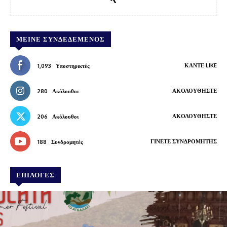
ΜΕΊΝΕ ΣΥΝΔΕΔΕΜΈΝΟΣ
ΚΆΝΤΕ LIKE
1,093
Υποστηρικτές
ΑΚΟΛΟΥΘΉΣΤΕ
280
Ακόλουθοι
ΑΚΟΛΟΥΘΉΣΤΕ
206
Ακόλουθοι
ΓΊΝΕΤΕ ΣΥΝΔΡΟΜΗΤΉΣ
188
Συνδρομητές
ΕΠΙΛΟΓΕΣ