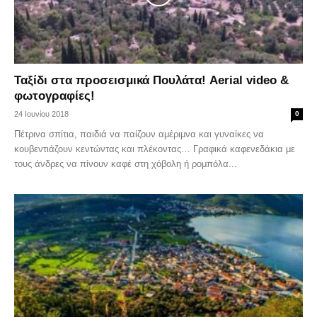
Ταξίδι στα προσεισμικά Πουλάτα! Aerial video &
φωτογραφίες!
24 Ιουνίου 2018
0
Πέτρινα σπίτια, παιδιά να παίζουν αμέριμνα και γυναίκες να
κουβεντιάζουν κεντώντας και πλέκοντας… Γραφικά καφενεδάκια με
τους άνδρες να πίνουν καφέ στη χόβολη ή ρομπόλα...