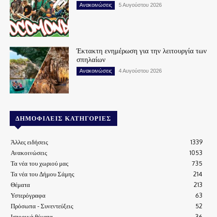
Ανακοινώσεις
5 Αυγούστου 2026
Έκτακτη ενημέρωση για την λειτουργία των
σπηλαίων
Ανακοινώσεις
4 Αυγούστου 2026
ΔΗΜΟΦΙΛΕΊΣ ΚΑΤΗΓΟΡΊΕΣ
Άλλες ειδήσεις
1339
Ανακοινώσεις
1053
Τα νέα του χωριού μας
735
Τα νέα του Δήμου Σάμης
214
Θέματα
213
Υστερόγραφα
63
Πρόσωπα - Συνεντεύξεις
52
Ιστορικά θέματα
36