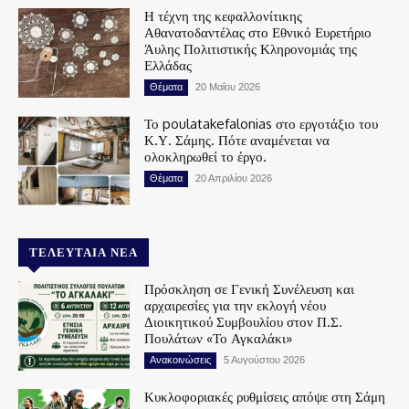
Η τέχνη της κεφαλλονίτικης
Αθανατοδαντέλας στο Εθνικό Ευρετήριο
Άυλης Πολιτιστικής Κληρονομιάς της
Ελλάδας
Θέματα
20 Μαΐου 2026
Το poulatakefalonias στο εργοτάξιο του
Κ.Υ. Σάμης. Πότε αναμένεται να
ολοκληρωθεί το έργο.
Θέματα
20 Απριλίου 2026
ΤΕΛΕΥΤΑΊΑ ΝΈΑ
Πρόσκληση σε Γενική Συνέλευση και
αρχαιρεσίες για την εκλογή νέου
Διοικητικού Συμβουλίου στον Π.Σ.
Πουλάτων «Το Αγκαλάκι»
Ανακοινώσεις
5 Αυγούστου 2026
Κυκλοφοριακές ρυθμίσεις απόψε στη Σάμη