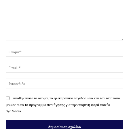
Σχόλιο:
Όν
Ema
Ισ
αποθηκεύστε το όνομα, το ηλεκτρονικό ταχυδρομείο και τον ιστότοπό
μου σε αυτό το πρόγραμμα περιήγησης για την επόμενη φορά που θα
σχολιάσω.