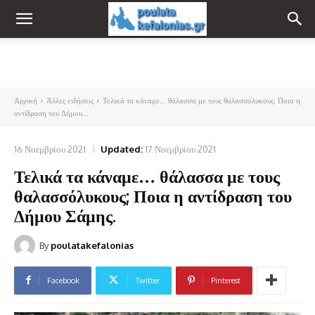
Αρχική
Άλλες ειδήσεις
Τελικά τα κάναμε... θάλασσα με τους θαλασσόλυκους; Ποια η
αντίδραση του Δήμου...
16 Νοεμβρίου 2021
Updated:
17 Νοεμβρίου 2021
Τελικά τα κάναμε… θάλασσα με τους
θαλασσόλυκους; Ποια η αντίδραση του
Δήμου Σάμης.
By
poulatakefalonias
Facebook
Twitter
Pinterest