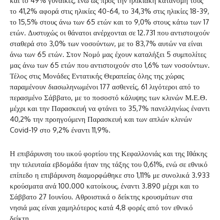
και το 49% γυναίκες, ενώ ως προς την ηλικιακή κατανομή τους
το 41,2% αφορά στις ηλικίες 40-64, το 34,3% στις ηλικίες 18-39,
το 15,5% στους άνω των 65 ετών και το 9,0% στους κάτω των 17
ετών. Δυστυχώς οι θάνατοι ανέρχονται σε 12.731 που αντιστοιχούν
σταθερά στο 3,0% των νοσούντων, με το 83,7% αυτών να είναι
άνω των 65 ετών. Στον Νομό μας έχουν καταλήξει 5 συμπολίτες
μας άνω των 65 ετών που αντιστοιχούν στο 1,6% των νοσούντων.
Τέλος στις Μονάδες Εντατικής Θεραπείας όλης της χώρας
παραμένουν διασωληνωμένοι 177 ασθενείς, 61 λιγότεροι από το
περασμένο Σάββατο, με το ποσοστό κάλυψης των κλινών Μ.Ε.Θ.
μέχρι και την Παρασκευή να φτάνει το 35,7% πανελληνίως έναντι
40,2% την προηγούμενη Παρασκευή και των απλών κλινών
Covid-19 στο 9,2% έναντι 11,9%.
Η επιβάρυνση του ιικού φορτίου της Κεφαλλονιάς και της Ιθάκης
την τελευταία εβδομάδα ήταν της τάξης του 0,61%, ενώ σε εθνικό
επίπεδο η επιβάρυνση διαμορφώθηκε στο 1,11% με συνολικά 3.933
κρούσματα ανά 100.000 κατοίκους, έναντι 3.890 μέχρι και το
Σάββατο 27 Ιουνίου. Αθροιστικά ο δείκτης κρουσμάτων στα
νησιά μας είναι χαμηλότερος κατά 4,8 φορές από τον εθνικό
δείκτη.