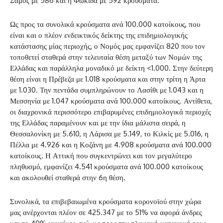
Σάμος με 586 και η Φωκίδα με 592 κρούσματα.
Ως προς τα συνολικά κρούσματα ανά 100.000 κατοίκους, που
είναι και ο πλέον ενδεικτικός δείκτης της επιδημιολογικής
κατάστασης μίας περιοχής, ο Νομός μας εμφανίζει 820 που τον
τοποθετεί σταθερά στην τελευταία θέση μεταξύ των Νομών της
Ελλάδας και παράλληλα μοναδικό με δείκτη <1.000. Στην δεύτερη
θέση είναι η Πρέβεζα με 1.018 κρούσματα και στην τρίτη η Άρτα
με 1.030. Την πεντάδα συμπληρώνουν το Λασίθι με 1.043 και η
Μεσσηνία με 1.047 κρούσματα ανά 100.000 κατοίκους. Αντίθετα,
οι διαχρονικά περισσότερο επιβαρυμένες επιδημιολογικά περιοχές
της Ελλάδας παραμένουν και με την ίδια μάλιστα σειρά, η
Θεσσαλονίκη με 5.610, η Λάρισα με 5.149, το Κιλκίς με 5.016, η
Πέλλα με 4.926 και η Κοζάνη με 4.908 κρούσματα ανά 100.000
κατοίκους. Η Αττική που συγκεντρώνει και τον μεγαλύτερο
πληθυσμό, εμφανίζει 4.541 κρούσματα ανά 100.000 κατοίκους
και ακολουθεί σταθερά στην 6η θέση.
Συνολικά, τα επιβεβαιωμένα κρούσματα κορονοϊού στην χώρα
μας ανέρχονται πλέον σε 425.347 με το 51% να αφορά άνδρες