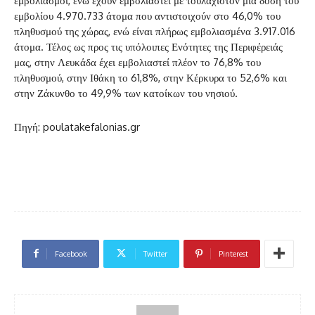
εμβολιασμοί, ενώ έχουν εμβολιαστεί με τουλάχιστον μία δόση του
εμβολίου 4.970.733 άτομα που αντιστοιχούν στο 46,0% του
πληθυσμού της χώρας, ενώ είναι πλήρως εμβολιασμένα 3.917.016
άτομα. Τέλος ως προς τις υπόλοιπες Ενότητες της Περιφέρειάς
μας, στην Λευκάδα έχει εμβολιαστεί πλέον το 76,8% του
πληθυσμού, στην Ιθάκη το 61,8%, στην Κέρκυρα το 52,6% και
στην Ζάκυνθο το 49,9% των κατοίκων του νησιού.
Πηγή: poulatakefalonias.gr
Facebook
Twitter
Pinterest