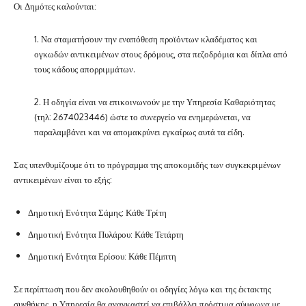
Οι Δημότες καλούνται:
1. Να σταματήσουν την εναπόθεση προϊόντων κλαδέματος και
ογκωδών αντικειμένων στους δρόμους, στα πεζοδρόμια και δίπλα από
τους κάδους απορριμμάτων.
2. Η οδηγία είναι να επικοινωνούν με την Υπηρεσία Καθαριότητας
(τηλ: 2674023446) ώστε το συνεργείο να ενημερώνεται, να
παραλαμβάνει και να απομακρύνει εγκαίρως αυτά τα είδη.
Σας υπενθυμίζουμε ότι το πρόγραμμα της αποκομιδής των συγκεκριμένων
αντικειμένων είναι το εξής:
Δημοτική Ενότητα Σάμης: Κάθε Τρίτη
Δημοτική Ενότητα Πυλάρου: Κάθε Τετάρτη
Δημοτική Ενότητα Ερίσου: Κάθε Πέμπτη
Σε περίπτωση που δεν ακολουθηθούν οι οδηγίες λόγω και της έκτακτης
συνθήκης, η Υπηρεσία θα αναγκαστεί να επιβάλλει πρόστιμα σύμφωνα με