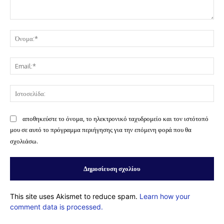
Σχόλιο:
Όν
Ema
Ισ
αποθηκεύστε το όνομα, το ηλεκτρονικό ταχυδρομείο και τον ιστότοπό
μου σε αυτό το πρόγραμμα περιήγησης για την επόμενη φορά που θα
σχολιάσω.
This site uses Akismet to reduce spam.
Learn how your
comment data is processed.