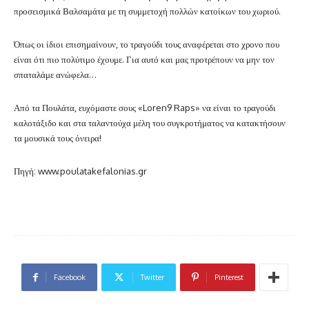
προσεισμικά Βαλσαμάτα με τη συμμετοχή πολλών κατοίκων του χωριού.
Όπως οι ίδιοι επισημαίνουν, το τραγούδι τους αναφέρεται στο χρονο που
είναι ότι πιο πολύτιμο έχουμε. Για αυτό και μας προτρέπουν να μην τον
σπαταλάμε ανώφελα…
Από τα Πουλάτα, ευχόμαστε σους «Loren9 Raps» να είναι το τραγούδι
καλοτάξιδο και στα ταλαντούχα μέλη του συγκροτήματος να κατακτήσουν
τα μουσικά τους όνειρα!
Πηγή: www.poulatakefalonias.gr
Facebook
Twitter
Pinterest