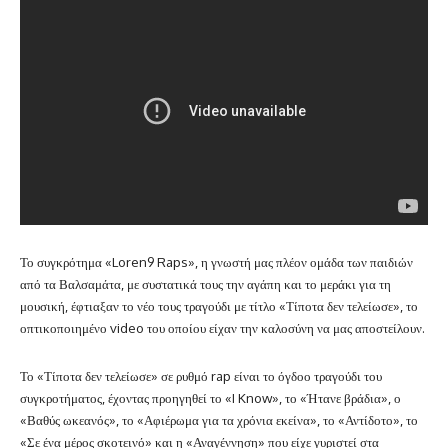
Το συγκρότημα «Loren9 Raps», η γνωστή μας πλέον ομάδα των παιδιών
από τα Βαλσαμάτα, με συστατικά τους την αγάπη και το μεράκι για τη
μουσική, έφτιαξαν το νέο τους τραγούδι με τίτλο «Τίποτα δεν τελείωσε», το
οπτικοποιημένο video του οποίου είχαν την καλοσύνη να μας αποστείλουν.
Το «Τίποτα δεν τελείωσε» σε ρυθμό rap είναι το όγδοο τραγούδι του
συγκροτήματος, έχοντας προηγηθεί το «I Know», το «Ήτανε βράδια», ο
«Βαθύς ωκεανός», το «Αφιέρωμα για τα χρόνια εκείνα», το «Αντίδοτο», το
«Σε ένα μέρος σκοτεινό» και η «Αναγέννηση» που είχε γυριστεί στα