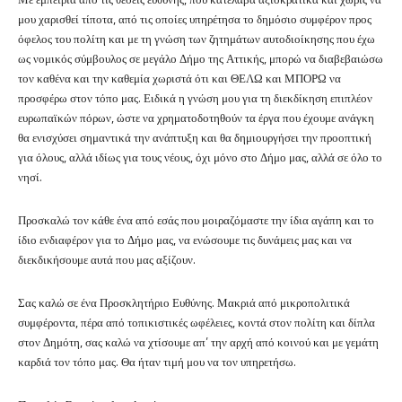
μου χαρισθεί τίποτα, από τις οποίες υπηρέτησα το δημόσιο συμφέρον προς
όφελος του πολίτη και με τη γνώση των ζητημάτων αυτοδιοίκησης που έχω
ως νομικός σύμβουλος σε μεγάλο Δήμο της Αττικής, μπορώ να διαβεβαιώσω
τον καθένα και την καθεμία χωριστά ότι και ΘΕΛΩ και ΜΠΟΡΩ να
προσφέρω στον τόπο μας. Ειδικά η γνώση μου για τη διεκδίκηση επιπλέον
ευρωπαϊκών πόρων, ώστε να χρηματοδοτηθούν τα έργα που έχουμε ανάγκη
θα ενισχύσει σημαντικά την ανάπτυξη και θα δημιουργήσει την προοπτική
για όλους, αλλά ιδίως για τους νέους, όχι μόνο στο Δήμο μας, αλλά σε όλο το
νησί.
Προσκαλώ τον κάθε ένα από εσάς που μοιραζόμαστε την ίδια αγάπη και το
ίδιο ενδιαφέρον για το Δήμο μας, να ενώσουμε τις δυνάμεις μας και να
διεκδικήσουμε αυτά που μας αξίζουν.
Σας καλώ σε ένα Προσκλητήριο Ευθύνης. Μακριά από μικροπολιτικά
συμφέροντα, πέρα από τοπικιστικές ωφέλειες, κοντά στον πολίτη
και δίπλα
στον Δημότη, σας καλώ να χτίσουμε απ’ την αρχή από κοινού και με γεμάτη
καρδιά τον τόπο μας. Θα ήταν τιμή μου να τον υπηρετήσω.