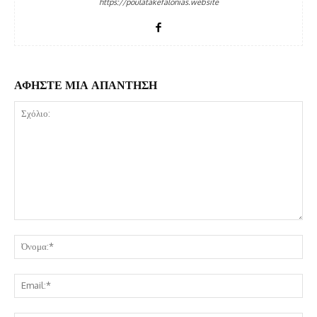
https://poulatakefalonias.website
ΑΦΗΣΤΕ ΜΙΑ ΑΠΑΝΤΗΣΗ
Σχόλιο:
Όν
Ema