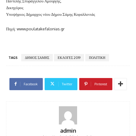
Παντελής Σπυράγγελου Αμούργης,
Δικηγόρος
Υποψήφιος Δήμαρχος νέου Δήμου Σάμης Κεφαλλονιάς
Πηγή: www.poulatakefalonias.gr
TAGS
ΔΗΜΟΣ ΣΑΜΗΣ
ΕΚΛΟΓΕΣ 2019
ΠΟΛΙΤΙΚΗ
Facebook
Twitter
Pinterest
admin