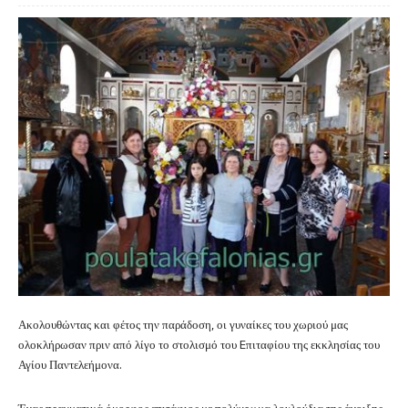
Ακολουθώντας και φέτος την παράδοση, οι γυναίκες του χωριού μας
ολοκλήρωσαν πριν από λίγο το στολισμό του Eπιταφίου της εκκλησίας του
Αγίου Παντελεήμονα.
Ένας πραγματικά όμορφος επιτάφιος με πολύχρωμα λουλούδια της άνοιξης