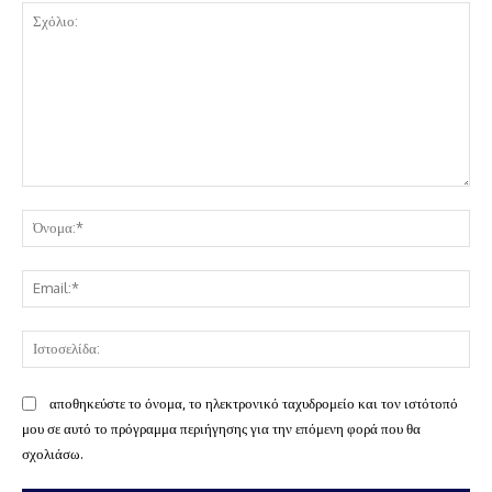
Σχόλιο:
Όν
Ema
Ισ
αποθηκεύστε το όνομα, το ηλεκτρονικό ταχυδρομείο και τον ιστότοπό
μου σε αυτό το πρόγραμμα περιήγησης για την επόμενη φορά που θα
σχολιάσω.