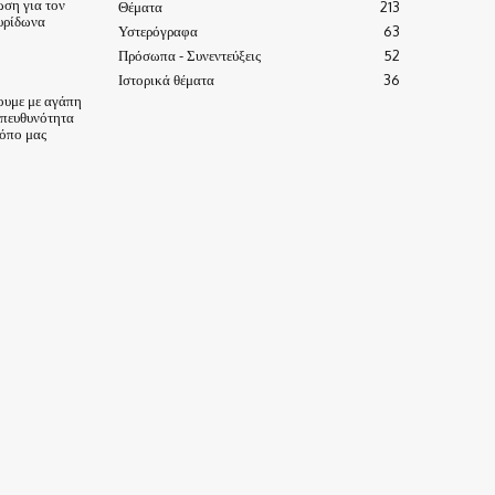
ωση για τον
Θέματα
213
υρίδωνα
Υστερόγραφα
63
Πρόσωπα - Συνεντεύξεις
52
Ιστορικά θέματα
36
ουμε με αγάπη
υπευθυνότητα
τόπο μας