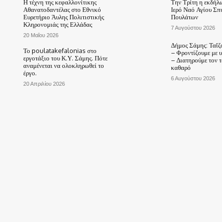
Η τέχνη της κεφαλλονίτικης
Την Τρίτη η εκδήλ
Αθανατοδαντέλας στο Εθνικό
Ιερό Ναό Αγίου Σπ
Ευρετήριο Άυλης Πολιτιστικής
Πουλάτων
Κληρονομιάς της Ελλάδας
7 Αυγούστου 2026
20 Μαΐου 2026
Δήμος Σάμης: Ταΐζ
Το poulatakefalonias στο
– Φροντίζουμε με 
εργοτάξιο του Κ.Υ. Σάμης. Πότε
– Διατηρούμε τον 
αναμένεται να ολοκληρωθεί το
καθαρό
έργο.
6 Αυγούστου 2026
20 Απριλίου 2026