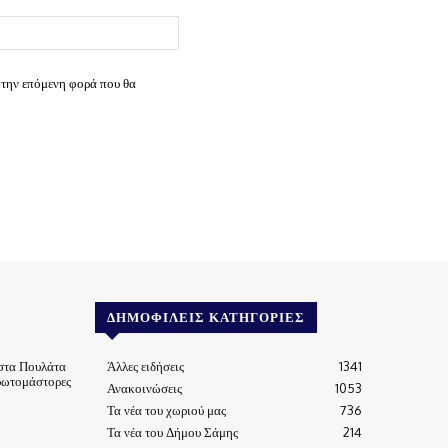
Ιστοσελίδα:
 την επόμενη φορά που θα
ΔΗΜΟΦΙΛΕΊΣ ΚΑΤΗΓΟΡΊΕΣ
στα Πουλάτα
Άλλες ειδήσεις
1341
ρωτομάστορες
Ανακοινώσεις
1053
Τα νέα του χωριού μας
736
Τα νέα του Δήμου Σάμης
214