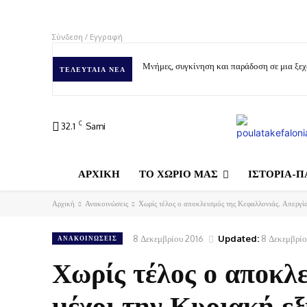
Σύνδεση / Εγγραφή
Μνήμες, συγκίνηση και παράδοση σε μια ξε
ΤΕΛΕΥΤΑΊΑ ΝΈΑ
C
32.1
Sami
ΑΡΧΙΚΗ
ΤΟ ΧΩΡΙΟ ΜΑΣ
ΙΣΤΟΡΙΑ-Π
Αρχική
Ανακοινώσεις
Χωρίς τέλος ο αποκλεισμός της Κεφαλλονιάς. Απεργία 
8 Δεκεμβρίου 2016
Updated:
8 Δεκεμβρίο
ΑΝΑΚΟΙΝΏΣΕΙΣ
Χωρίς τέλος ο αποκλ
μέχρι την Κυριακή εξ