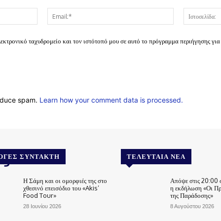
Όνομα:*
Email:*
λεκτρονικό ταχυδρομείο και τον ιστότοπό μου σε αυτό το πρόγραμμα περιήγησης για
reduce spam.
Learn how your comment data is processed.
.gr
ΟΓΈΣ ΣΥΝΤΆΚΤΗ
ΤΕΛΕΥΤΑΊΑ ΝΈΑ
Η Σάμη και οι ομορφιές της στο
Απόψε στις 20:00 
χθεσινό επεισόδιο του «Akis’
η εκδήλωση «Οι Π
Food Tour»
της Παράδοσης»
28 Ιουνίου 2026
8 Αυγούστου 2026