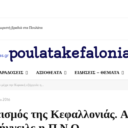
χωριστή βραδιά στα Πουλάτα
poulatakefalonia
ΑΡΑΔΟΣΕΙΣ
ΑΞΙΟΘΕΑΤΑ
ΕΙΔΗΣΕΙΣ – ΘΕΜΑΤΑ
μέχρι την Κυριακή εξήγγειλε η...
υ 2016
εισμός της Κεφαλλονιάς. 
ήγγειλε η Π.Ν.Ο.