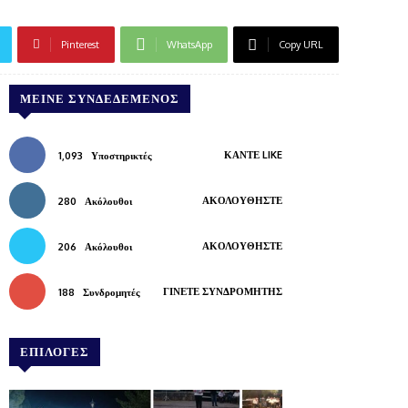
Pinterest
WhatsApp
Copy URL
ΜΕΊΝΕ ΣΥΝΔΕΔΕΜΈΝΟΣ
ΚΆΝΤΕ LIKE
1,093
Υποστηρικτές
ΑΚΟΛΟΥΘΉΣΤΕ
280
Ακόλουθοι
ΑΚΟΛΟΥΘΉΣΤΕ
206
Ακόλουθοι
ΓΊΝΕΤΕ ΣΥΝΔΡΟΜΗΤΉΣ
188
Συνδρομητές
ΕΠΙΛΟΓΕΣ