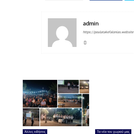
admin
https://poulatakefalonias.website
Άλλες ειδήσεις
Τα νέα του χωριού μας