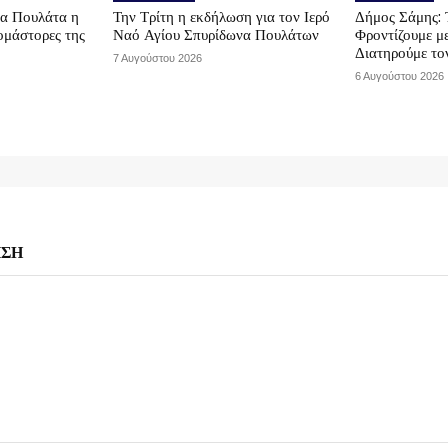
τα Πουλάτα η
Την Τρίτη η εκδήλωση για τον Ιερό
Δήμος Σάμης: 
μάστορες της
Ναό Αγίου Σπυρίδωνα Πουλάτων
Φροντίζουμε μ
Διατηρούμε το
7 Αυγούστου 2026
6 Αυγούστου 2026
ΗΣΗ