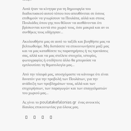
Αυτά ήταν τα κίνητρα για τη δημιουργία του
διαδικτυακού αυτού τόπου που απευθύνεται σε όσους
επιθυμούν να γνωρίσουν τα Πουλάτα, αλλά και στους
Πουλιάδες όπου γης που θέλουν να αισθάνονται ότι
βρίσκονται κοντά στο χωριό τους, όσο μακριά και αν οι
συνθήκες τους οδήγησαν…
Ακολουθήστε μας σε αυτό το ταξίδι και βοηθήστε μας να
βελτιωθούμε. Μη διστάσετε να επικοινωνήσετε μαζί μας
και να μας καταθέσετε τις παρατηρήσεις ή τις προτάσεις
σας, αλλά και να μας στείλετε στοιχεία, ιστορίες,
φωτογραφίες ή οτιδήποτε άλλο θα μπορούσε να
εμπλουτίσει τη θεματολογία μας…
Από την πλευρά μας, υποσχόμαστε να κάνουμε ότι είναι
δυνατόν για την προβολή των Πουλάτων, για την
ανάδειξη των προβλημάτων τους, αλλά και των
επιχειρήσεων, των παραγωγών και των επαγγελματιών
του χωριού μας…
Ας γίνει το poulatakefalonias.gr ένας ανοικτός
δίαυλος επικοινωνίας για όλους μας.