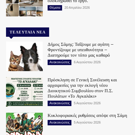
ολοκληρωθεί το έργο.
Θέματα
20 Απριλίου 2026
ΤΕΛΕΥΤΑΊΑ ΝΈΑ
Δήμος Σάμης: Ταΐζουμε με αγάπη –
Φροντίζουμε με υπευθυνότητα –
Διατηρούμε τον τόπο μας καθαρό
Ανακοινώσεις
6 Αυγούστου 2026
Πρόσκληση σε Γενική Συνέλευση και
αρχαιρεσίες για την εκλογή νέου
Διοικητικού Συμβουλίου στον Π.Σ.
Πουλάτων «Το Αγκαλάκι»
Ανακοινώσεις
5 Αυγούστου 2026
Κυκλοφοριακές ρυθμίσεις απόψε στη Σάμη
Ανακοινώσεις
5 Αυγούστου 2026