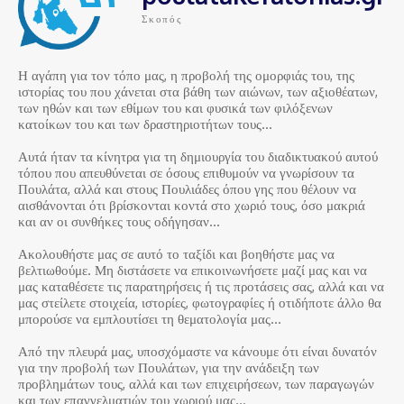
Σκοπός
Η αγάπη για τον τόπο μας, η προβολή της ομορφιάς του, της
ιστορίας του που χάνεται στα βάθη των αιώνων, των αξιοθέατων,
των ηθών και των εθίμων του και φυσικά των φιλόξενων
κατοίκων του και των δραστηριοτήτων τους…
Αυτά ήταν τα κίνητρα για τη δημιουργία του διαδικτυακού αυτού
τόπου που απευθύνεται σε όσους επιθυμούν να γνωρίσουν τα
Πουλάτα, αλλά και στους Πουλιάδες όπου γης που θέλουν να
αισθάνονται ότι βρίσκονται κοντά στο χωριό τους, όσο μακριά
και αν οι συνθήκες τους οδήγησαν…
Ακολουθήστε μας σε αυτό το ταξίδι και βοηθήστε μας να
βελτιωθούμε. Μη διστάσετε να επικοινωνήσετε μαζί μας και να
μας καταθέσετε τις παρατηρήσεις ή τις προτάσεις σας, αλλά και να
μας στείλετε στοιχεία, ιστορίες, φωτογραφίες ή οτιδήποτε άλλο θα
μπορούσε να εμπλουτίσει τη θεματολογία μας…
Από την πλευρά μας, υποσχόμαστε να κάνουμε ότι είναι δυνατόν
για την προβολή των Πουλάτων, για την ανάδειξη των
προβλημάτων τους, αλλά και των επιχειρήσεων, των παραγωγών
και των επαγγελματιών του χωριού μας…