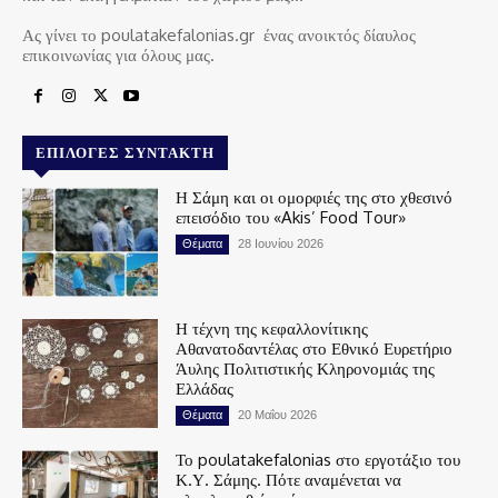
Ας γίνει το poulatakefalonias.gr ένας ανοικτός δίαυλος
επικοινωνίας για όλους μας.
ΕΠΙΛΟΓΈΣ ΣΥΝΤΆΚΤΗ
Η Σάμη και οι ομορφιές της στο χθεσινό
επεισόδιο του «Akis’ Food Tour»
Θέματα
28 Ιουνίου 2026
Η τέχνη της κεφαλλονίτικης
Αθανατοδαντέλας στο Εθνικό Ευρετήριο
Άυλης Πολιτιστικής Κληρονομιάς της
Ελλάδας
Θέματα
20 Μαΐου 2026
Το poulatakefalonias στο εργοτάξιο του
Κ.Υ. Σάμης. Πότε αναμένεται να