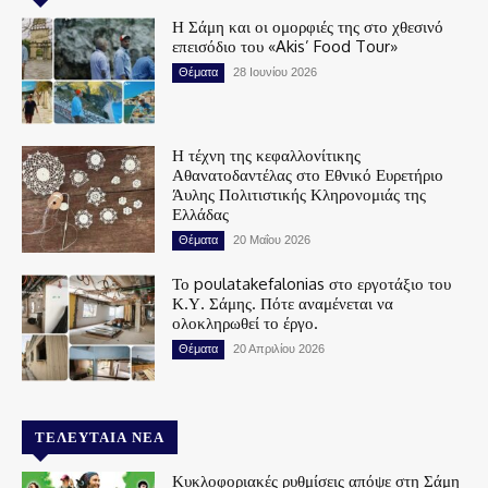
Η Σάμη και οι ομορφιές της στο χθεσινό
επεισόδιο του «Akis’ Food Tour»
Θέματα
28 Ιουνίου 2026
Η τέχνη της κεφαλλονίτικης
Αθανατοδαντέλας στο Εθνικό Ευρετήριο
Άυλης Πολιτιστικής Κληρονομιάς της
Ελλάδας
Θέματα
20 Μαΐου 2026
Το poulatakefalonias στο εργοτάξιο του
Κ.Υ. Σάμης. Πότε αναμένεται να
ολοκληρωθεί το έργο.
Θέματα
20 Απριλίου 2026
ΤΕΛΕΥΤΑΊΑ ΝΈΑ
Κυκλοφοριακές ρυθμίσεις απόψε στη Σάμη