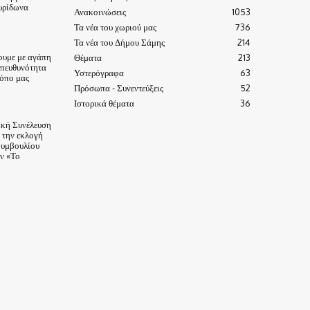
υρίδωνα
Ανακοινώσεις
1053
Τα νέα του χωριού μας
736
Τα νέα του Δήμου Σάμης
214
ουμε με αγάπη
Θέματα
213
υπευθυνότητα
Υστερόγραφα
63
τόπο μας
Πρόσωπα - Συνεντεύξεις
52
Ιστορικά θέματα
36
ική Συνέλευση
α την εκλογή
Συμβουλίου
ν «Το