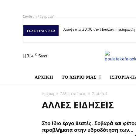
Σύνδεση / Εγγραφή
Απόψε στις 20:00 στα Πουλάτα η εκδήλωση
ΤΕΛΕΥΤΑΊΑ ΝΈΑ
C
31.4
Sami
ΑΡΧΙΚΗ
ΤΟ ΧΩΡΙΟ ΜΑΣ
ΙΣΤΟΡΙΑ-Π
Αρχική
Άλλες ειδήσεις
Σελίδα 4
ΆΛΛΕΣ ΕΙΔΉΣΕΙΣ
Στο ίδιο έργο θεατές. Σοβαρά και φέτο
προβλήματα στην υδροδότηση των...