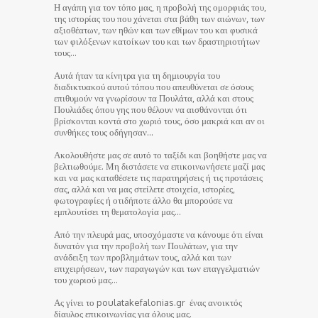
Η αγάπη για τον τόπο μας, η προβολή της ομορφιάς του,
της ιστορίας του που χάνεται στα βάθη των αιώνων, των
αξιοθέατων, των ηθών και των εθίμων του και φυσικά
των φιλόξενων κατοίκων του και των δραστηριοτήτων
τους…
Αυτά ήταν τα κίνητρα για τη δημιουργία του
διαδικτυακού αυτού τόπου που απευθύνεται σε όσους
επιθυμούν να γνωρίσουν τα Πουλάτα, αλλά και στους
Πουλιάδες όπου γης που θέλουν να αισθάνονται ότι
βρίσκονται κοντά στο χωριό τους, όσο μακριά και αν οι
συνθήκες τους οδήγησαν…
Ακολουθήστε μας σε αυτό το ταξίδι και βοηθήστε μας να
βελτιωθούμε. Μη διστάσετε να επικοινωνήσετε μαζί μας
και να μας καταθέσετε τις παρατηρήσεις ή τις προτάσεις
σας, αλλά και να μας στείλετε στοιχεία, ιστορίες,
φωτογραφίες ή οτιδήποτε άλλο θα μπορούσε να
εμπλουτίσει τη θεματολογία μας…
Από την πλευρά μας, υποσχόμαστε να κάνουμε ότι είναι
δυνατόν για την προβολή των Πουλάτων, για την
ανάδειξη των προβλημάτων τους, αλλά και των
επιχειρήσεων, των παραγωγών και των επαγγελματιών
του χωριού μας…
Ας γίνει το poulatakefalonias.gr ένας ανοικτός
δίαυλος επικοινωνίας για όλους μας.