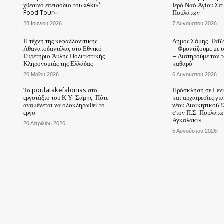
χθεσινό επεισόδιο του «Akis’
Ιερό Ναό Αγίου Σπ
Food Tour»
Πουλάτων
28 Ιουνίου 2026
7 Αυγούστου 2026
Η τέχνη της κεφαλλονίτικης
Δήμος Σάμης: Ταΐζ
Αθανατοδαντέλας στο Εθνικό
– Φροντίζουμε με 
Ευρετήριο Άυλης Πολιτιστικής
– Διατηρούμε τον 
Κληρονομιάς της Ελλάδας
καθαρό
20 Μαΐου 2026
6 Αυγούστου 2026
Το poulatakefalonias στο
Πρόσκληση σε Γεν
εργοτάξιο του Κ.Υ. Σάμης. Πότε
και αρχαιρεσίες γι
αναμένεται να ολοκληρωθεί το
νέου Διοικητικού 
έργο.
στον Π.Σ. Πουλάτω
Αγκαλάκι»
20 Απριλίου 2026
5 Αυγούστου 2026