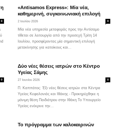
ση
«Antisamos Express»: Μία νέα,
καθημερινή, συγκοινωνιακή επιλογή
0
2 Ιουλίου 2026
0
&
Μία νέα υπηρεσία μεταφοράς προς την Αντίσαμο
ού
τίθεται σε λειτουργία από την προσεχή Τρίτη 14
nd
Ιουλίου, προσφέροντας μία σημαντική επιλογή
μετακίνησης για κατοίκους και...
Δύο νέες θέσεις ιατρών στο Κέντρο
Υγείας Σάμης
0
27 Ιουνίου 2026
0
ε
Π. Καππάτος: Έξι νέες θέσεις ιατρών στα Κέντρα
Υγείας Κεφαλονιάς και Ιθάκης - Προκηρύχθηκε η
μόνιμη θέση Παιδιάτρου στην Ιθάκη Το Υπουργείο
Υγείας ενέκρινε την...
Το πρόγραμμα των καλοκαιρινών