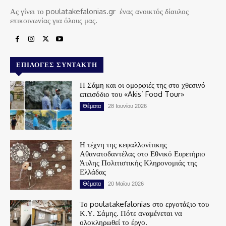
Ας γίνει το poulatakefalonias.gr ένας ανοικτός δίαυλος
επικοινωνίας για όλους μας.
ΕΠΙΛΟΓΈΣ ΣΥΝΤΆΚΤΗ
Η Σάμη και οι ομορφιές της στο χθεσινό
επεισόδιο του «Akis’ Food Tour»
Θέματα
28 Ιουνίου 2026
Η τέχνη της κεφαλλονίτικης
Αθανατοδαντέλας στο Εθνικό Ευρετήριο
Άυλης Πολιτιστικής Κληρονομιάς της
Ελλάδας
Θέματα
20 Μαΐου 2026
Το poulatakefalonias στο εργοτάξιο του
Κ.Υ. Σάμης. Πότε αναμένεται να
ολοκληρωθεί το έργο.