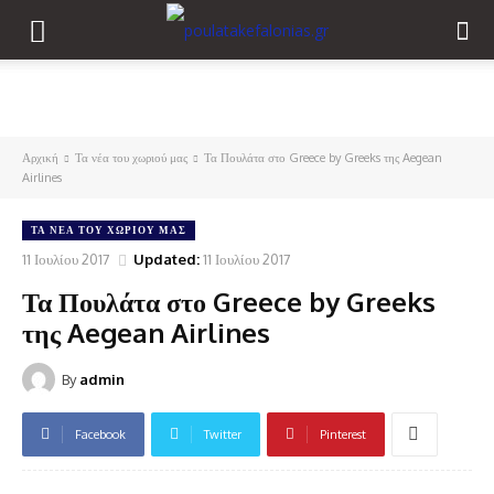
Αρχική
Τα νέα του χωριού μας
Τα Πουλάτα στο Greece by Greeks της Aegean
Airlines
ΤΑ ΝΈΑ ΤΟΥ ΧΩΡΙΟΎ ΜΑΣ
11 Ιουλίου 2017
Updated:
11 Ιουλίου 2017
Τα Πουλάτα στο Greece by Greeks
της Aegean Airlines
By
admin
Facebook
Twitter
Pinterest