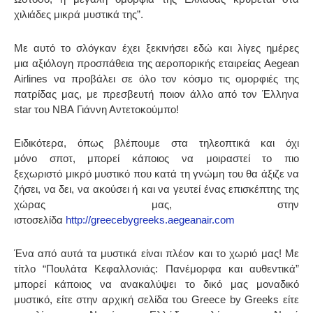
χιλιάδες μικρά μυστικά της”.
Με αυτό το σλόγκαν έχει ξεκινήσει εδώ και λίγες ημέρες
μια αξιόλογη προσπάθεια της αεροπορικής εταιρείας Aegean
Airlines να προβάλει σε όλο τον κόσμο τις ομορφιές της
πατρίδας μας, με πρεσβευτή ποιον άλλο από τον Έλληνα
star του NBA Γιάννη Αντετοκούμπο!
Ειδικότερα, όπως βλέπουμε στα τηλεοπτικά και όχι
μόνο σποτ, μπορεί κάποιος να μοιραστεί το πιο
ξεχωριστό μικρό μυστικό που κατά τη γνώμη του θα άξιζε να
ζήσει, να δει, να ακούσει ή και να γευτεί ένας επισκέπτης της
χώρας μας, στην
ιστοσελίδα
http://greecebygreeks.aegeanair.com
Ένα από αυτά τα μυστικά είναι πλέον και το χωριό μας! Με
τίτλο “Πουλάτα Κεφαλλονιάς: Πανέμορφα και αυθεντικά”
μπορεί κάποιος να ανακαλύψει το δικό μας μοναδικό
μυστικό, είτε στην αρχική σελίδα του Greece by Greeks είτε