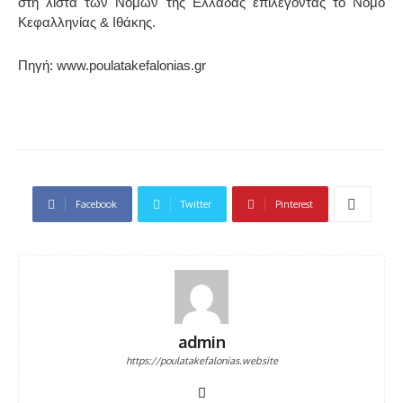
στη λίστα των Νομών της Ελλάδας επιλέγοντας το Νομό
Κεφαλληνίας & Ιθάκης.
Πηγή: www.poulatakefalonias.gr
Facebook
Twitter
Pinterest
admin
https://poulatakefalonias.website