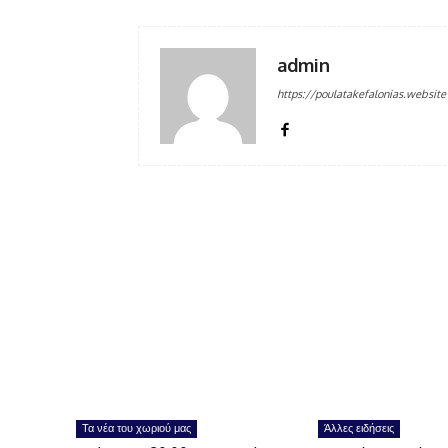
admin
https://poulatakefalonias.website
Τα νέα του χωριού μας
Άλλες ειδήσεις