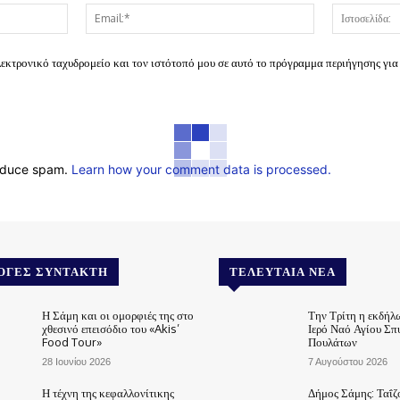
Όνομα:*
Email:*
λεκτρονικό ταχυδρομείο και τον ιστότοπό μου σε αυτό το πρόγραμμα περιήγησης για
reduce spam.
Learn how your comment data is processed.
ΟΓΈΣ ΣΥΝΤΆΚΤΗ
ΤΕΛΕΥΤΑΊΑ ΝΈΑ
Η Σάμη και οι ομορφιές της στο
Την Τρίτη η εκδήλ
χθεσινό επεισόδιο του «Akis’
Ιερό Ναό Αγίου Σπ
Food Tour»
Πουλάτων
28 Ιουνίου 2026
7 Αυγούστου 2026
Η τέχνη της κεφαλλονίτικης
Δήμος Σάμης: Ταΐζ