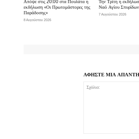
Απόψε στις 20:00 στα Πουλάτα η
Την Τρίτη η εκδήλωσ
εκδήλωση «Οι Πρωτομάστορες της
Ναό Αγίου Σπυρίδω
Παράδοσης»
7 Αυγούστου 2026
8 Αυγούστου 2026
ΑΦΗΣΤΕ ΜΙΑ ΑΠΑΝΤ
Σχόλιο: