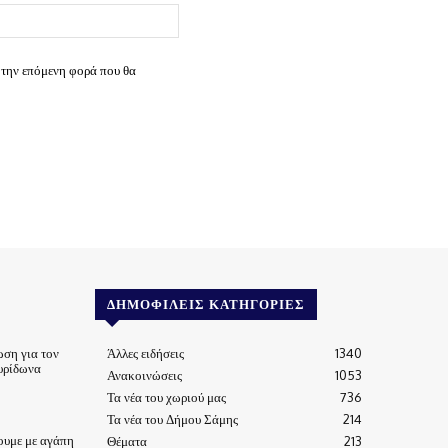
Ιστοσελίδα:
 την επόμενη φορά που θα
ΔΗΜΟΦΙΛΕΊΣ ΚΑΤΗΓΟΡΊΕΣ
ωση για τον
Άλλες ειδήσεις
1340
υρίδωνα
Ανακοινώσεις
1053
Τα νέα του χωριού μας
736
Τα νέα του Δήμου Σάμης
214
ουμε με αγάπη
Θέματα
213