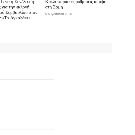
Γενική Συνέλευση
Κυκλοφοριακές ρυθμίσεις απόψε
ς για την εκλογή
στη Σάμη
κού Συμβουλίου στον
5 Αυγούστου 2026
ν «Το Αγκαλάκι»