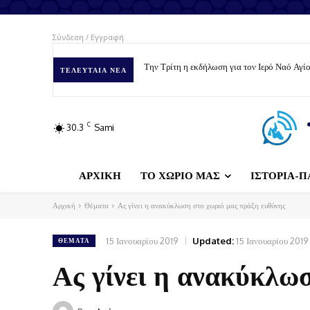
Σύνδεση / Εγγραφή
Την Τρίτη η εκδήλωση για τον Ιερό Ναό Αγ
ΤΕΛΕΥΤΑΊΑ ΝΈΑ
C
30.3
Sami
ΑΡΧΙΚΗ
ΤΟ ΧΩΡΙΟ ΜΑΣ
ΙΣΤΟΡΙΑ-Π
Αρχική
Θέματα
Ας γίνει η ανακύκλωση στο χωριό μας πράξη ευθύνης
15 Ιανουαρίου 2019
Updated:
15 Ιανουαρίου 2019
ΘΈΜΑΤΑ
Ας γίνει η ανακύκλω