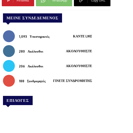
Pinterest
WhatsApp
Copy URL
ΜΕΊΝΕ ΣΥΝΔΕΔΕΜΈΝΟΣ
ΚΆΝΤΕ LIKE
1,093
Υποστηρικτές
ΑΚΟΛΟΥΘΉΣΤΕ
280
Ακόλουθοι
ΑΚΟΛΟΥΘΉΣΤΕ
206
Ακόλουθοι
ΓΊΝΕΤΕ ΣΥΝΔΡΟΜΗΤΉΣ
188
Συνδρομητές
ΕΠΙΛΟΓΕΣ