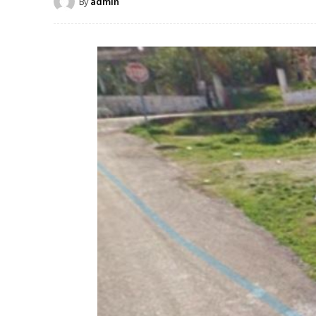
By
admin