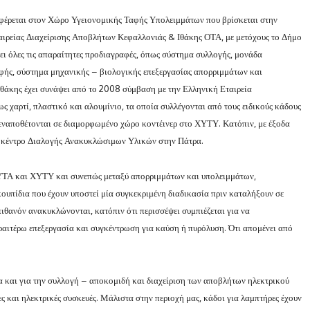
αφέρεται στον Χώρο Υγειονομικής Ταφής Υπολειμμάτων που βρίσκεται στην
ταιρείας Διαχείρισης Αποβλήτων Κεφαλλονιάς & Ιθάκης ΟΤΑ, με μετόχους το Δήμο
ει όλες τις απαραίτητες προδιαγραφές, όπως σύστημα συλλογής, μονάδα
αφής, σύστημα μηχανικής – βιολογικής επεξεργασίας απορριμμάτων και
Ιθάκης έχει συνάψει από το 2008 σύμβαση με την Ελληνική Εταιρεία
χαρτί, πλαστικό και αλουμίνιο, τα οποία συλλέγονται από τους ειδικούς κάδους
 εναποθέτονται σε διαμορφωμένο χώρο κοντέινερ στο ΧΥΤΥ. Κατόπιν, με έξοδα
ο κέντρο Διαλογής Ανακυκλώσιμων Υλικών στην Πάτρα.
 ΧΥΤΑ και ΧΥΤΥ και συνεπώς μεταξύ απορριμμάτων και υπολειμμάτων,
κουπίδια που έχουν υποστεί μία συγκεκριμένη διαδικασία πριν καταλήξουν σε
 πιθανόν ανακυκλώνονται, κατόπιν ότι περισσέψει συμπιέζεται για να
ραιτέρω επεξεργασία και συγκέντρωση για καύση ή πυρόλυση. Ότι απομένει από
α και για την συλλογή – αποκομιδή και διαχείριση των αποβλήτων ηλεκτρικού
ς και ηλεκτρικές συσκευές. Μάλιστα στην περιοχή μας, κάδοι για λαμπτήρες έχουν