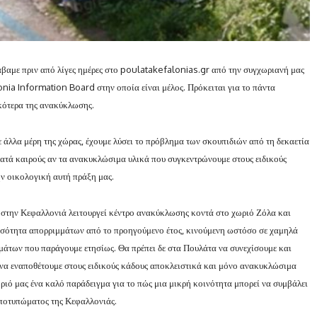
βαμε πριν από λίγες ημέρες στο poulatakefalonias.gr από την συγχωριανή μας
nia Information Board στην οποία είναι μέλος. Πρόκειται για το πάντα
ικότερα της ανακύκλωσης.
ε άλλα μέρη της χώρας, έχουμε λύσει το πρόβλημα των σκουπιδιών από τη δεκαετία
κατά καιρούς αν τα ανακυκλώσιμα υλικά που συγκεντρώνουμε στους ειδικούς
ν οικολογική αυτή πράξη μας.
, στην Κεφαλλονιά λειτουργεί κέντρο ανακύκλωσης κοντά στο χωριό Ζόλα και
οσότητα απορριμμάτων από το προηγούμενο έτος, κινούμενη ωστόσο σε χαμηλά
μάτων που παράγουμε ετησίως. Θα πρέπει δε στα Πουλάτα να συνεχίσουμε και
 να εναποθέτουμε στους ειδικούς κάδους αποκλειστικά και μόνο ανακυκλώσιμα
ωριό μας ένα καλό παράδειγμα για το πώς μια μικρή κοινότητα μπορεί να συμβάλει
αποτυπώματος της Κεφαλλονιάς.