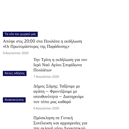
Τα νέα του χωριού μας
Απόψε στις 20:00 στα Πουλάτα η εκδήλωση
«Οι Πρωτομάστορες της Παράδοσης»
8 Αυγούστου 2026
Την Τρίτη η εκδήλωση για τον
Ιερό Ναό Αγίου Σπυρίδωνα
Πουλάτων
Άλλες ειδήσεις
7 Αυγούστου 2026
Δήμος Σάμης: Ταΐζουμε με
αγάπη – Φροντίζουμε με
υπευθυνότητα – Διατηρούμε
Ανακοινώσεις
τον τόπο μας καθαρό
6 Αυγούστου 2026
Πρόσκληση σε Γενική
Συνέλευση και αρχαιρεσίες για
την εκλογή νέου Διοικητικού