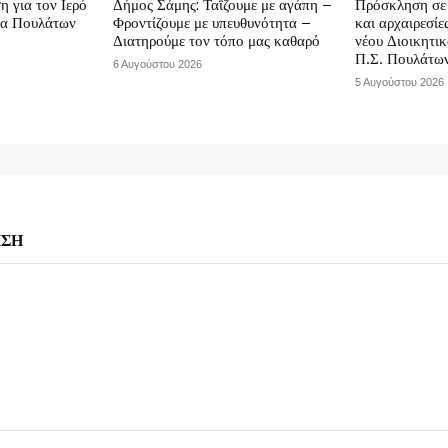
η για τον Ιερό
Δήμος Σάμης: Ταΐζουμε με αγάπη –
Πρόσκληση σε 
να Πουλάτων
Φροντίζουμε με υπευθυνότητα –
και αρχαιρεσίε
Διατηρούμε τον τόπο μας καθαρό
νέου Διοικητι
Π.Σ. Πουλάτω
6 Αυγούστου 2026
5 Αυγούστου 2026
ΗΣΗ