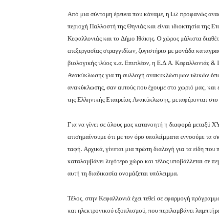
Από μια σύντομη έρευνα που κάναμε, η Liz προφανώς αν
περιοχή Παλλοστή της Θηνιάς και είναι ιδιοκτησία της Ε
Κεφαλλονιάς και το Δήμο Ιθάκης. Ο χώρος μάλιστα διαθέτ
επεξεργασίας στραγγιδίων, ζυγιστήριο με μονάδα καταγρ
βιολογικής ιλύος κ.α.
Επιπλέον, η Ε.Δ.Α. Κεφαλλονιάς & 
Ανακύκλωσης για τη συλλογή ανακυκλώσιμων υλικών όπως 
ανακύκλωσης, σαν αυτούς που έχουμε στο χωριό μας, και
της Ελληνικής Εταιρείας Ανακύκλωσης, μεταφέρονται στ
Για να γίνει σε όλους μας κατανοητή η διαφορά μεταξύ
επισημαίνουμε ότι με τον όρο υπολείμματα εννοούμε τα σ
ταφή. Αρχικά, γίνεται μια πρώτη διαλογή για τα είδη που
καταλαμβάνει λιγότερο χώρο και τέλος υποβάλλεται σε πε
αυτή τη διαδικασία ονομάζεται υπόλειμμα.
Τέλος, στην Κεφαλλονιά έχει τεθεί σε εφαρμογή πρόγραμμ
και ηλεκτρονικού εξοπλισμού, που περιλαμβάνει λαμπτήρε