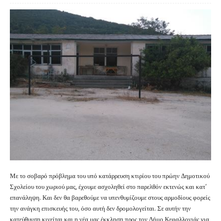
Με το σοβαρό πρόβλημα του υπό κατάρρευση κτιρίου του πρώην Δημοτικού
Σχολείου του χωριού μας, έχουμε ασχοληθεί στο παρελθόν εκτενώς και κατ’
επανάληψη. Και δεν θα βαρεθούμε να υπενθυμίζουμε στους αρμοδίους φορείς
την ανάγκη επισκευής του, όσο αυτή δεν δρομολογείται. Σε αυτήν την
κατεύθυνση κινείται και η νέα μας έκκληση προς τον Δήμο Κεφαλλονιάς για