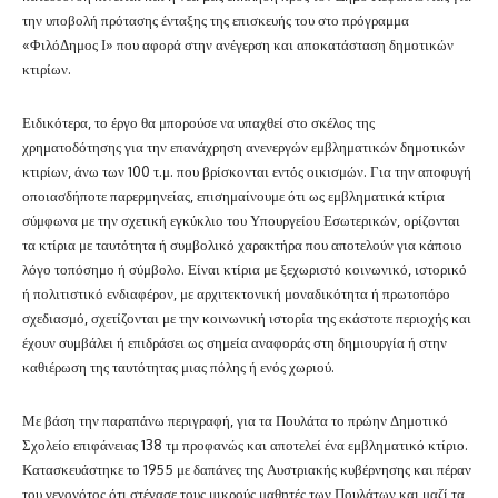
την υποβολή πρότασης ένταξης της επισκευής του στο πρόγραμμα
«ΦιλόΔημος Ι» που αφορά στην ανέγερση και αποκατάσταση δημοτικών
κτιρίων.
Ειδικότερα, το έργο θα μπορούσε να υπαχθεί στο σκέλος της
χρηματοδότησης για την επανάχρηση ανενεργών εμβληματικών δημοτικών
κτιρίων, άνω των 100 τ.μ. που βρίσκονται εντός οικισμών. Για την αποφυγή
οποιασδήποτε παρερμηνείας, επισημαίνουμε ότι ως εμβληματικά κτίρια
σύμφωνα με την σχετική εγκύκλιο του Υπουργείου Εσωτερικών, ορίζονται
τα κτίρια με ταυτότητα ή συμβολικό χαρακτήρα που αποτελούν για κάποιο
λόγο τοπόσημο ή σύμβολο. Είναι κτίρια με ξεχωριστό κοινωνικό, ιστορικό
ή πολιτιστικό ενδιαφέρον, με αρχιτεκτονική μοναδικότητα ή πρωτοπόρο
σχεδιασμό, σχετίζονται με την κοινωνική ιστορία της εκάστοτε περιοχής και
έχουν συμβάλει ή επιδράσει ως σημεία αναφοράς στη δημιουργία ή στην
καθιέρωση της ταυτότητας μιας πόλης ή ενός χωριού.
Με βάση την παραπάνω περιγραφή, για τα Πουλάτα το πρώην Δημοτικό
Σχολείο επιφάνειας 138 τμ προφανώς και αποτελεί ένα εμβληματικό κτίριο.
Κατασκευάστηκε το 1955 με δαπάνες της Αυστριακής κυβέρνησης και πέραν
του γεγονότος ότι στέγασε τους μικρούς μαθητές των Πουλάτων και μαζί τα