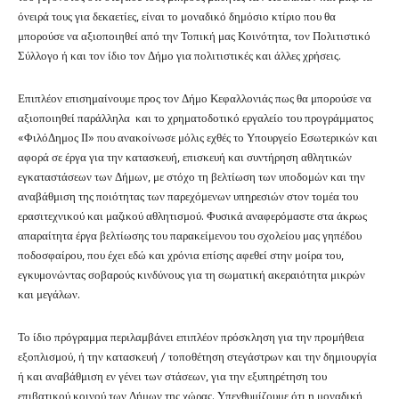
όνειρά τους για δεκαετίες, είναι το μοναδικό δημόσιο κτίριο που θα
μπορούσε να αξιοποιηθεί από την Τοπική μας Κοινότητα, τον Πολιτιστικό
Σύλλογο ή και τον ίδιο τον Δήμο για πολιτιστικές και άλλες χρήσεις.
Επιπλέον επισημαίνουμε προς τον Δήμο Κεφαλλονιάς πως θα μπορούσε να
αξιοποιηθεί παράλληλα και το χρηματοδοτικό εργαλείο του προγράμματος
«ΦιλόΔημος ΙΙ» που ανακοίνωσε μόλις εχθές το Υπουργείο Εσωτερικών και
αφορά σε έργα για την κατασκευή, επισκευή και συντήρηση αθλητικών
εγκαταστάσεων των Δήμων, με στόχο τη βελτίωση των υποδομών και την
αναβάθμιση της ποιότητας των παρεχόμενων υπηρεσιών στον τομέα του
ερασιτεχνικού και μαζικού αθλητισμού. Φυσικά αναφερόμαστε στα άκρως
απαραίτητα έργα βελτίωσης του παρακείμενου του σχολείου μας γηπέδου
ποδοσφαίρου, που έχει εδώ και χρόνια επίσης αφεθεί στην μοίρα του,
εγκυμονώντας σοβαρούς κινδύνους για τη σωματική ακεραιότητα μικρών
και μεγάλων.
Το ίδιο πρόγραμμα περιλαμβάνει επιπλέον πρόσκληση για την προμήθεια
εξοπλισμού, ή την κατασκευή / τοποθέτηση στεγάστρων και την δημιουργία
ή και αναβάθμιση εν γένει των στάσεων, για την εξυπηρέτηση του
επιβατικού κοινού των Δήμων της χώρας. Υπενθυμίζουμε ότι η μοναδική