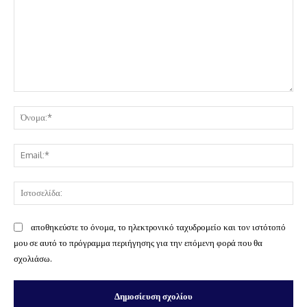
Σχόλιο:
Όν
Ema
Ισ
αποθηκεύστε το όνομα, το ηλεκτρονικό ταχυδρομείο και τον ιστότοπό
μου σε αυτό το πρόγραμμα περιήγησης για την επόμενη φορά που θα
σχολιάσω.