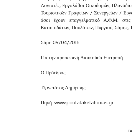
Λογιστές, Εργολάβοι Οικοδομών, Πλανόδιοι
Τουριστικών Γραφείων / Συνεργείων / Εργ
όσοι έχουν επαγγελματικό Α.Φ.Μ. στις
Καταποδάτων, Πουλάτων, Πυργιού, Σάμης, 
Σάμη 09/04/2016
Για την προσωρινή Διοικούσα Επιτροπή
Ο Πρόεδρος
Τζανετάτος Δημήτρης
Πηγή: www.poulatakefalonias.gr
TA