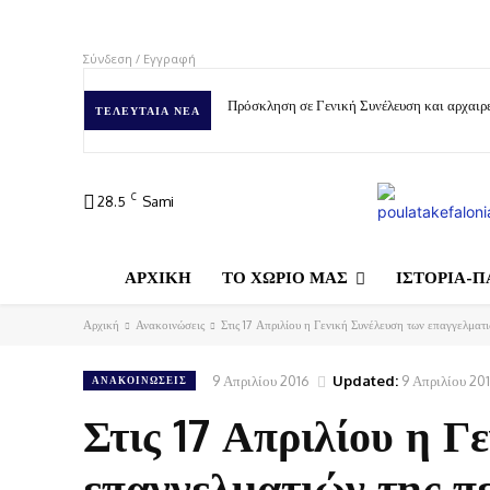
Σύνδεση / Εγγραφή
Πρόσκληση σε Γενική Συνέλευση και αρχαιρε
ΤΕΛΕΥΤΑΊΑ ΝΈΑ
C
28.5
Sami
ΑΡΧΙΚΗ
ΤΟ ΧΩΡΙΟ ΜΑΣ
ΙΣΤΟΡΙΑ-Π
Αρχική
Ανακοινώσεις
Στις 17 Απριλίου η Γενική Συνέλευση των επαγγελματι
9 Απριλίου 2016
Updated:
9 Απριλίου 20
ΑΝΑΚΟΙΝΏΣΕΙΣ
Στις 17 Απριλίου η Γ
επαγγελματιών της π