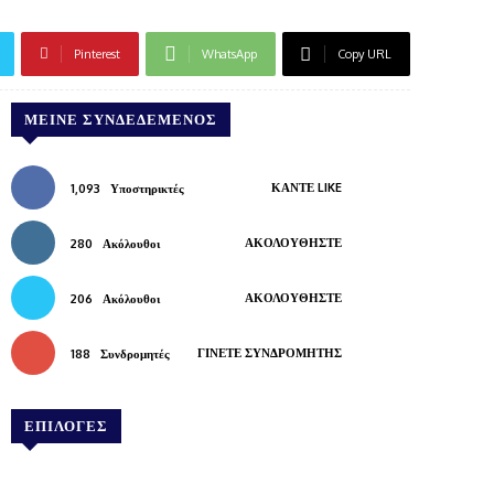
Pinterest
WhatsApp
Copy URL
ΜΕΊΝΕ ΣΥΝΔΕΔΕΜΈΝΟΣ
ΚΆΝΤΕ LIKE
1,093
Υποστηρικτές
ΑΚΟΛΟΥΘΉΣΤΕ
280
Ακόλουθοι
ΑΚΟΛΟΥΘΉΣΤΕ
206
Ακόλουθοι
ΓΊΝΕΤΕ ΣΥΝΔΡΟΜΗΤΉΣ
188
Συνδρομητές
ΕΠΙΛΟΓΕΣ