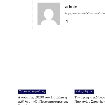
admin
https://poulatakefalonias.website
Τα νέα του χωριού μας
Άλλες ειδήσεις
Απόψε στις 20:00 στα Πουλάτα η
Την Τρίτη η εκδήλωσ
εκδήλωση «Οι Πρωτομάστορες της
Ναό Αγίου Σπυρίδω