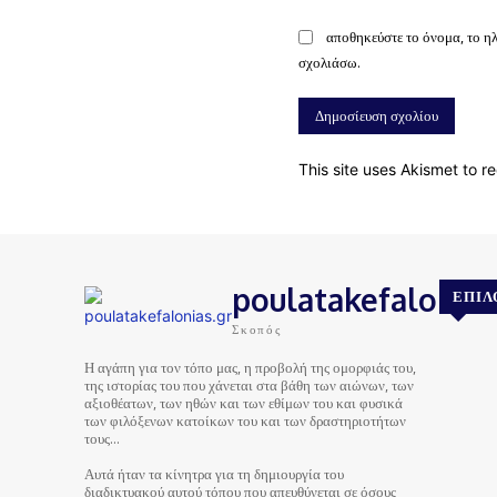
αποθηκεύστε το όνομα, το η
σχολιάσω.
This site uses Akismet to 
poulatakefalonias
ΕΠΙΛ
Σκοπός
Η αγάπη για τον τόπο μας, η προβολή της ομορφιάς του,
της ιστορίας του που χάνεται στα βάθη των αιώνων, των
αξιοθέατων, των ηθών και των εθίμων του και φυσικά
των φιλόξενων κατοίκων του και των δραστηριοτήτων
τους…
Αυτά ήταν τα κίνητρα για τη δημιουργία του
διαδικτυακού αυτού τόπου που απευθύνεται σε όσους