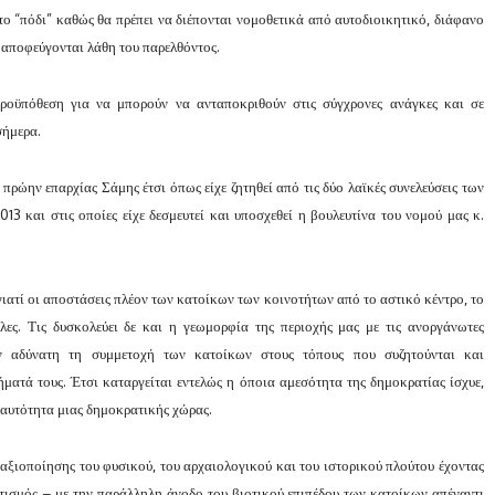
στο “πόδι” καθώς θα πρέπει να διέπονται νομοθετικά από αυτοδιοικητικό, διάφανο
α αποφεύγονται λάθη του παρελθόντος.
προϋπόθεση για να μπορούν να ανταποκριθούν στις σύγχρονες ανάγκες και σε
σήμερα.
πρώην επαρχίας Σάμης έτσι όπως είχε ζητηθεί από τις δύο λαϊκές συνελεύσεις των
13 και στις οποίες είχε δεσμευτεί και υποσχεθεί η βουλευτίνα του νομού μας κ.
γιατί οι αποστάσεις πλέον των κατοίκων των κοινοτήτων από το αστικό κέντρο, το
άλες. Τις δυσκολεύει δε και η γεωμορφία της περιοχής μας με τις ανοργάνωτες
ν αδύνατη τη συμμετοχή των κατοίκων στους τόπους που συζητούνται και
ήματά τους. Έτσι καταργείται εντελώς η όποια αμεσότητα της δημοκρατίας ίσχυε,
 ταυτότητα μιας δημοκρατικής χώρας.
 αξιοποίησης του φυσικού, του αρχαιολογικού και του ιστορικού πλούτου έχοντας
ιτισμός – με την παράλληλη άνοδο του βιοτικού επιπέδου των κατοίκων απέναντι