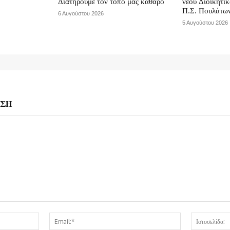
Διατηρούμε τον τόπο μας καθαρό
νέου Διοικητι
Π.Σ. Πουλάτω
6 Αυγούστου 2026
5 Αυγούστου 2026
ΗΣΗ
Όνομα:*
Email:*