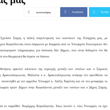
Facebook
Twitter
κοινοποίηση
 Σχολείο Σάμης η λαϊκή συγκέντρωση των κατοίκων της Επαρχίας μας, με
ήμου Κεφαλλονιάς όπου σύμφωνα με διαρροές από το Υπουργείο Εσωτερικών δεν
κυκλοφορούν πληροφορίες για σύσταση δύο Δήμων, που είναι δεδομένο ότι θα
 που θεωρητικά θα έπρεπε να λύσουν.
θετήσεις αρκετοί κάτοικοι της περιοχής μεταξύ των οποίων και ο Σαμικός
ής Δρακουλόγκωνας. Μάλιστα ο κ. Δρακουλόγκωνας ανέφερε ότι προτίθεται να
 συναντηθεί με τον αρμόδιο Υπουργό κ. Αλέξη Χαρίτση και να του μεταφέρει το
ιουργία τριών Δήμων στην Κεφαλλονιά, μεταξύ των οποίων και ο Δήμος Σάμης.
ατά το παρελθόν Νομάρχης Κεφαλληνίας. Ίσως λοιπόν ο νέος Υπουργός να έχει