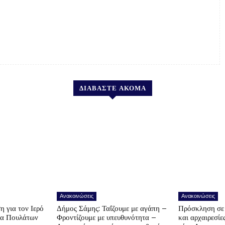
ΔΙΑΒΑΣΤΕ ΑΚΟΜΑ
Ανακοινώσεις
Ανακοινώσεις
η για τον Ιερό
Δήμος Σάμης: Ταΐζουμε με αγάπη –
Πρόσκληση σε 
να Πουλάτων
Φροντίζουμε με υπευθυνότητα –
και αρχαιρεσίε