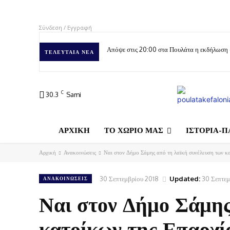
Σύνδεση / Εγγραφή
Απόψε στις 20:00 στα Πουλάτα η εκδήλωση
ΤΕΛΕΥΤΑΊΑ ΝΈΑ
C
30.3
Sami
ΑΡΧΙΚΗ
ΤΟ ΧΩΡΙΟ ΜΑΣ
ΙΣΤΟΡΙΑ-Π
Αρχική
Ανακοινώσεις
Ναι στον Δήμο Σάμης από τη λαϊκή συνέλευση των κα
30 Σεπτεμβρίου 2018
Updated:
30 Σεπτεμ
ΑΝΑΚΟΙΝΏΣΕΙΣ
Ναι στον Δήμο Σάμης
κατοίκων της Επαρχί