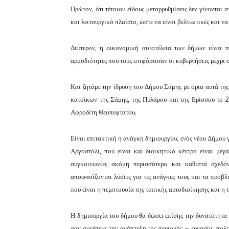
Πρώτον, ότι τέτοιου είδους μεταρρυθμίσεις δεν γίνονται 
και λειτουργικό πλαίσιο, ώστε να είναι βελτιωτικές και ν
Δεύτερον, η οικονομική αυτοτέλεια των δήμων είναι 
αρμοδιότητες που τους επιφόρτισαν οι κυβερνήσεις μέχρι 
Και ζητάμε την ίδρυση του Δήμου Σάμης με όρια αυτά της 
κατοίκων της Σάμης, της Πυλάρου και της Ερίσσου το 20
Αφροδίτη Θεοπεφτάτου.
Είναι επιτακτική η ανάγκη δημιουργίας ενός νέου Δήμου 
Αργοστόλι, που είναι και διοικητικό κέντρο είναι μεγ
συγκοινωνίες ακόμη περισσότερο και καθιστά σχεδό
αποφασίζονται λύσεις για τις ανάγκες τους και τα προβλ
που είναι η πεμπτουσία της τοπικής αυτοδιοίκησης και η
Η δημιουργία του δήμου θα δώσει επίσης την δυνατότητα
σαν συνέπεια την ανάπτυξη της περιοχής – εργασία, πολ