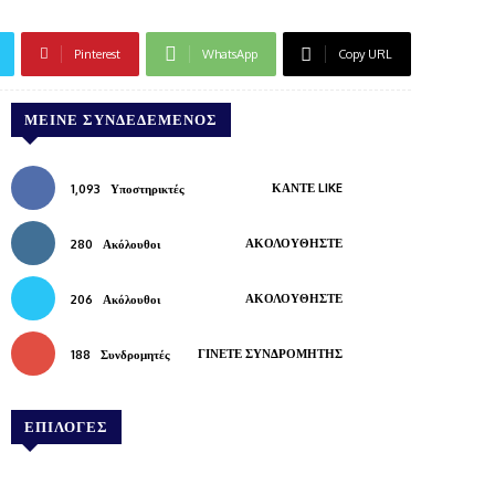
Pinterest
WhatsApp
Copy URL
ΜΕΊΝΕ ΣΥΝΔΕΔΕΜΈΝΟΣ
ΚΆΝΤΕ LIKE
1,093
Υποστηρικτές
ΑΚΟΛΟΥΘΉΣΤΕ
280
Ακόλουθοι
ΑΚΟΛΟΥΘΉΣΤΕ
206
Ακόλουθοι
ΓΊΝΕΤΕ ΣΥΝΔΡΟΜΗΤΉΣ
188
Συνδρομητές
ΕΠΙΛΟΓΕΣ