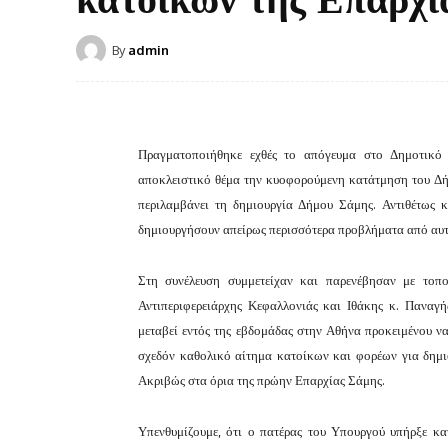
By
admin
Πραγματοποιήθηκε εχθές το απόγευμα στο Δημοτικό
αποκλειστικό θέμα την κυοφορούμενη κατάτμηση του Δ
περιλαμβάνει τη δημιουργία Δήμου Σάμης. Αντιθέτως 
δημιουργήσουν απείρως περισσότερα προβλήματα από αυτά
Στη συνέλευση συμμετείχαν και παρενέβησαν με τοπο
Αντιπεριφερειάρχης Κεφαλλονιάς και Ιθάκης κ. Παναγ
μεταβεί εντός της εβδομάδας στην Αθήνα προκειμένου να
σχεδόν καθολικό αίτημα κατοίκων και φορέων για δημ
Ακριβώς στα όρια της πρώην Επαρχίας Σάμης.
Υπενθυμίζουμε, ότι ο πατέρας του Υπουργού υπήρξε κ