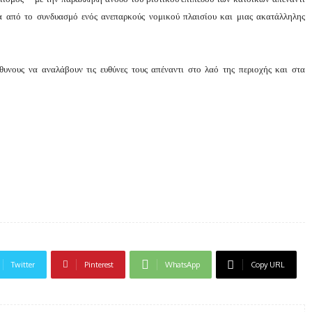
α από το συνδυασμό ενός ανεπαρκούς νομικού πλαισίου και μιας ακατάλληλης
θυνους να αναλάβουν τις ευθύνες τους απέναντι στο λαό της περιοχής και στα
Twitter
Pinterest
WhatsApp
Copy URL