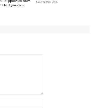
κού Συμβουλίου στον
5 Αυγούστου 2026
ν «Το Αγκαλάκι»
Ιστοσελίδα: