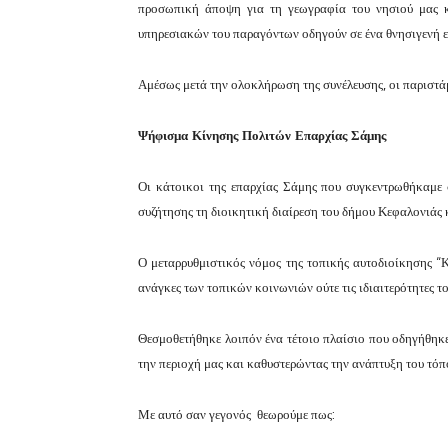
προσωπική άποψη για τη γεωγραφία του νησιού μας κα
υπηρεσιακών του παραγόντων οδηγούν σε ένα θνησιγενή εν
Αμέσως μετά την ολοκλήρωση της συνέλευσης, οι παριστ
Ψήφισμα Κίνησης Πολιτών Επαρχίας Σάμης
Οι κάτοικοι της επαρχίας Σάμης που συγκεντρωθήκαμε
συζήτησης τη διοικητική διαίρεση του δήμου Κεφαλονιάς
Ο μεταρρυθμιστικός νόμος της τοπικής αυτοδιοίκησης “Κ
ανάγκες των τοπικών κοινωνιών ούτε τις ιδιαιτερότητες το
Θεσμοθετήθηκε λοιπόν ένα τέτοιο πλαίσιο που οδηγήθηκε 
την περιοχή μας και καθυστερώντας την ανάπτυξη του τόπ
Με αυτό σαν γεγονός θεωρούμε πως: