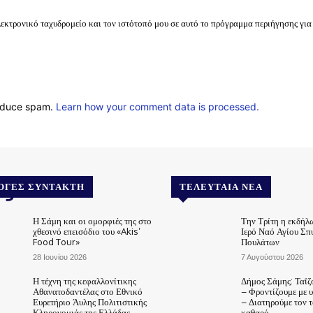
λεκτρονικό ταχυδρομείο και τον ιστότοπό μου σε αυτό το πρόγραμμα περιήγησης για
reduce spam.
Learn how your comment data is processed.
.gr
ΟΓΈΣ ΣΥΝΤΆΚΤΗ
ΤΕΛΕΥΤΑΊΑ ΝΈΑ
Η Σάμη και οι ομορφιές της στο
Την Τρίτη η εκδήλ
χθεσινό επεισόδιο του «Akis’
Ιερό Ναό Αγίου Σπ
Food Tour»
Πουλάτων
28 Ιουνίου 2026
7 Αυγούστου 2026
Η τέχνη της κεφαλλονίτικης
Δήμος Σάμης: Ταΐζ
Αθανατοδαντέλας στο Εθνικό
– Φροντίζουμε με 
Ευρετήριο Άυλης Πολιτιστικής
– Διατηρούμε τον 
Κληρονομιάς της Ελλάδας
καθαρό