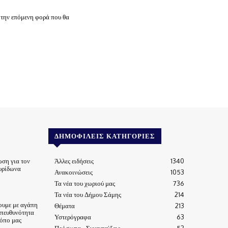
 την επόμενη φορά που θα
ΔΗΜΟΦΙΛΕΊΣ ΚΑΤΗΓΟΡΊΕΣ
ωση για τον
Άλλες ειδήσεις
1340
υρίδωνα
Ανακοινώσεις
1053
Τα νέα του χωριού μας
736
Τα νέα του Δήμου Σάμης
214
ουμε με αγάπη
Θέματα
213
υπευθυνότητα
Υστερόγραφα
63
τόπο μας
Πρόσωπα - Συνεντεύξεις
52