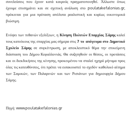
συνελεύσεις που έχουν κατά καιρούς πραγματοποιηθεί. Άλλωστε όπως
έχουμε επισημάνει και σε σχετική ανάλυση στο poulatakefalonias.gr,
πρόκειται για μια πρόταση απόλυτα ρεαλιστική και κυρίως οικονομικά
βιώσιμη.
Ενόψει των πιθανών εξελίξεων, η
Κίνηση Πολιτών Επαρχίας Σάμης
καλεί
τους κατοίκους της επαρχίας μας σήμερα στις
7 το απόγευμα στο Δημοτικό
Σχολείο Σάμης
σε συγκέντρωση, με αποκλειστικό θέμα την επικείμενη
διάσπαση του Δήμου Κεφαλλονιάς. Θα συζητηθούν οι θέσεις, οι προτάσεις
και οι διεκδικήσεις της κίνησης, προκειμένου να σταλεί ηχηρό μήνυμα προς
όλες τις κατευθύνσεις, ότι πρέπει να εισακουστεί το σχεδόν καθολικό αίτημα
των Σαμικών, των Πυλαρινών και των Ρισιάνων για δημιουργία Δήμου
Σάμης.
Πηγή: www.poulatakefalonias.gr