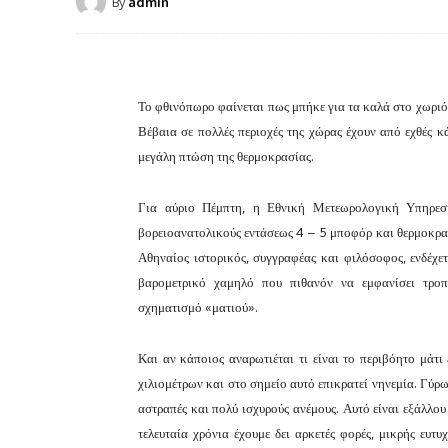
By
admin
Το φθινόπωρο φαίνεται πως μπήκε για τα καλά στο χωριό 
Βέβαια σε πολλές περιοχές της χώρας έχουν από εχθές κ
μεγάλη πτώση της θερμοκρασίας.
Για αύριο Πέμπτη, η Εθνική Μετεωρολογική Υπηρεσί
βορειοανατολικούς εντάσεως 4 – 5 μποφόρ και θερμοκρασ
Αθηναίος ιστορικός, συγγραφέας και φιλόσοφος, ενδέχ
βαρομετρικό χαμηλό που πιθανόν να εμφανίσει τροπι
σχηματισμό «ματιού».
Και αν κάποιος αναρωτιέται τι είναι το περιβόητο μάτι
χιλιομέτρων και στο σημείο αυτό επικρατεί νηνεμία. Γύρ
αστραπές και πολύ ισχυρούς ανέμους. Αυτό είναι εξάλλο
τελευταία χρόνια έχουμε δει αρκετές φορές, μικρής ευτ