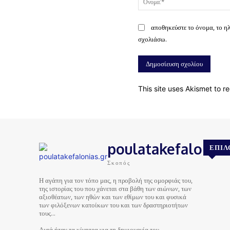
αποθηκεύστε το όνομα, το η
σχολιάσω.
This site uses Akismet to 
poulatakefalonias
ΕΠΙΛ
Σκοπός
Η αγάπη για τον τόπο μας, η προβολή της ομορφιάς του,
της ιστορίας του που χάνεται στα βάθη των αιώνων, των
αξιοθέατων, των ηθών και των εθίμων του και φυσικά
των φιλόξενων κατοίκων του και των δραστηριοτήτων
τους…
Αυτά ήταν τα κίνητρα για τη δημιουργία του