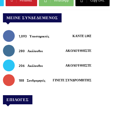
Pinterest
WhatsApp
Copy URL
ΜΕΊΝΕ ΣΥΝΔΕΔΕΜΈΝΟΣ
ΚΆΝΤΕ LIKE
1,093
Υποστηρικτές
ΑΚΟΛΟΥΘΉΣΤΕ
280
Ακόλουθοι
ΑΚΟΛΟΥΘΉΣΤΕ
206
Ακόλουθοι
ΓΊΝΕΤΕ ΣΥΝΔΡΟΜΗΤΉΣ
188
Συνδρομητές
ΕΠΙΛΟΓΕΣ