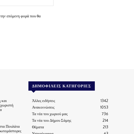
 την επόμενη φορά που θα
ΔΗΜΟΦΙΛΕΊΣ ΚΑΤΗΓΟΡΊΕΣ
 και
Άλλες ειδήσεις
1342
εχωριστή
Ανακοινώσεις
1053
α
Τα νέα του χωριού μας
736
Τα νέα του Δήμου Σάμης
214
στα Πουλάτα
Θέματα
213
ρωτομάστορες
Υστερόγραφα
63