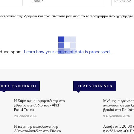
λεκτρονικό ταχυδρομείο και τον ιστότοπό μου σε αυτό το πρόγραμμα περιήγησης για
reduce spam.
Learn how your comment data is processed.
.gr
ΟΓΈΣ ΣΥΝΤΆΚΤΗ
ΤΕΛΕΥΤΑΊΑ ΝΈΑ
Η Σάμη και οι ομορφιές της στο
Μνήμες, συγκίνηση
χθεσινό επεισόδιο του «Akis’
παράδοση σε μια ξ
Food Tour»
βραδιά στα Πουλάτ
28 Ιουνίου 2026
9 Αυγούστου 2026
Η τέχνη της κεφαλλονίτικης
Απόψε στις 20:00 
Αθανατοδαντέλας στο Εθνικό
η εκδήλωση «Οι Π