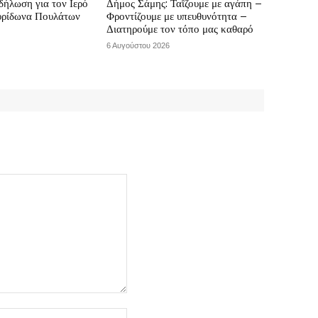
δήλωση για τον Ιερό
Δήμος Σάμης: Ταΐζουμε με αγάπη –
υρίδωνα Πουλάτων
Φροντίζουμε με υπευθυνότητα –
Διατηρούμε τον τόπο μας καθαρό
6 Αυγούστου 2026
Ιστοσελίδα: