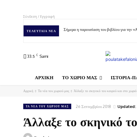
Σύνδεση / Εγγραφή
Σήμερα η παρουσίαση του βιβλίου για την «
ΤΕΛΕΥΤΑΊΑ ΝΈΑ
C
33.5
Sami
ΑΡΧΙΚΗ
ΤΟ ΧΩΡΙΟ ΜΑΣ
ΙΣΤΟΡΙΑ-Π
Αρχική
Τα νέα του χωριού μας
Άλλαξε το σκηνικό του καιρού και στο χωριό
26 Σεπτεμβρίου 2018
Updated:
ΤΑ ΝΈΑ ΤΟΥ ΧΩΡΙΟΎ ΜΑΣ
Άλλαξε το σκηνικό το