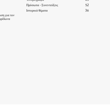
Πρόσωπα - Συνεντεύξεις
52
Ιστορικά θέματα
36
ωση για τον
υρίδωνα
ΙΣΤΟΡΙΑ-ΠΑΡΑΔΟΣΕΙΣ
ΑΞΙΟΘΕΑΤΑ
ΕΙΔΗΣΕΙΣ – ΘΕΜΑΤΑ