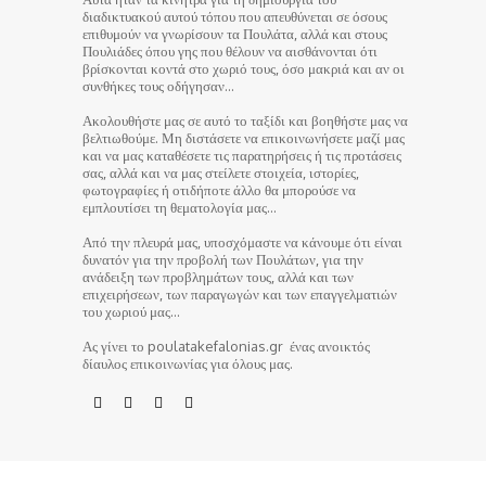
διαδικτυακού αυτού τόπου που απευθύνεται σε όσους
επιθυμούν να γνωρίσουν τα Πουλάτα, αλλά και στους
Πουλιάδες όπου γης που θέλουν να αισθάνονται ότι
βρίσκονται κοντά στο χωριό τους, όσο μακριά και αν οι
συνθήκες τους οδήγησαν…
Ακολουθήστε μας σε αυτό το ταξίδι και βοηθήστε μας να
βελτιωθούμε. Μη διστάσετε να επικοινωνήσετε μαζί μας
και να μας καταθέσετε τις παρατηρήσεις ή τις προτάσεις
σας, αλλά και να μας στείλετε στοιχεία, ιστορίες,
φωτογραφίες ή οτιδήποτε άλλο θα μπορούσε να
εμπλουτίσει τη θεματολογία μας…
Από την πλευρά μας, υποσχόμαστε να κάνουμε ότι είναι
δυνατόν για την προβολή των Πουλάτων, για την
ανάδειξη των προβλημάτων τους, αλλά και των
επιχειρήσεων, των παραγωγών και των επαγγελματιών
του χωριού μας…
Ας γίνει το poulatakefalonias.gr ένας ανοικτός
δίαυλος επικοινωνίας για όλους μας.
© poulatakefalonias.gr 2024