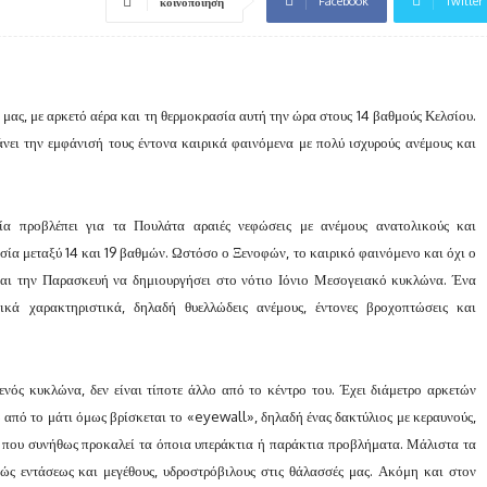
Facebook
Twitter
κοινοποίηση
μας, με αρκετό αέρα και τη θερμοκρασία αυτή την ώρα στους 14 βαθμούς Κελσίου.
άνει την εμφάνισή τους έντονα καιρικά φαινόμενα με πολύ ισχυρούς ανέμους και
α προβλέπει για τα Πουλάτα αραιές νεφώσεις με ανέμους ανατολικούς και
ία μεταξύ 14 και 19 βαθμών. Ωστόσο ο Ξενοφών, το καιρικό φαινόμενο και όχι ο
εται την Παρασκευή να δημιουργήσει στο νότιο Ιόνιο Μεσογειακό κυκλώνα. Ένα
κά χαρακτηριστικά, δηλαδή θυελλώδεις ανέμους, έντονες βροχοπτώσεις και
 ενός κυκλώνα, δεν είναι τίποτε άλλο από το κέντρο του. Έχει διάμετρο αρκετών
ω από το μάτι όμως βρίσκεται το «eyewall», δηλαδή ένας δακτύλιος με κεραυνούς,
υ που συνήθως προκαλεί τα όποια υπεράκτια ή παράκτια προβλήματα. Μάλιστα τα
υχώς εντάσεως και μεγέθους, υδροστρόβιλους στις θάλασσές μας. Ακόμη και στον