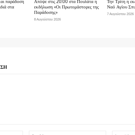
και παράδοση
Απόψε στις 20:00 στα Πουλάτα η
Την Τρίτη η εκ
αδιά στα
εκδήλωση «Οι Πρωτομάστορες της
Ναό Αγίου Σπ
Παράδοσης»
7 Αυγούστου 2026
8 Αυγούστου 2026
ΗΣΗ
Όνομα:*
Email:*