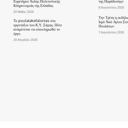
Ευρετήριο Άυλης Πολιτιστικής
της Παράδοσης»
Κληρονομιάς της Ελλάδας
8 Αυγούστου 2026
20 Μαΐου 2026
Την Τρίτη η εκδήλ
Το poulatakefalonias στο
Ιερό Ναό Αγίου Σπ
εργοτάξιο του Κ.Υ. Σάμης. Πότε
Πουλάτων
αναμένεται να ολοκληρωθεί το
7 Αυγούστου 2026
έργο.
20 Απριλίου 2026
ΑΡΧΙΚΗ
ΤΟ ΧΩΡΙΟ ΜΑΣ