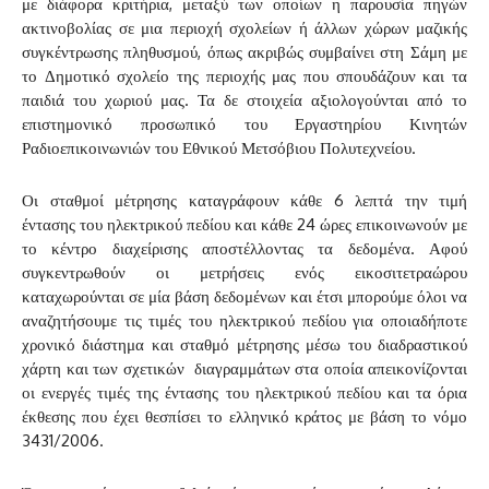
με διάφορα κριτήρια, μεταξύ των οποίων η παρουσία πηγών
ακτινοβολίας σε μια περιοχή σχολείων ή άλλων χώρων μαζικής
συγκέντρωσης πληθυσμού, όπως ακριβώς συμβαίνει στη Σάμη με
το Δημοτικό σχολείο της περιοχής μας που σπουδάζουν και τα
παιδιά του χωριού μας. Τα δε στοιχεία αξιολογούνται από το
επιστημονικό προσωπικό του Εργαστηρίου Κινητών
Ραδιοεπικοινωνιών του Εθνικού Μετσόβιου Πολυτεχνείου.
Οι σταθμοί μέτρησης καταγράφουν κάθε 6 λεπτά την τιμή
έντασης του ηλεκτρικού πεδίου και κάθε 24 ώρες επικοινωνούν με
το κέντρο διαχείρισης αποστέλλοντας τα δεδομένα. Αφού
συγκεντρωθούν οι μετρήσεις ενός εικοσιτετραώρου
καταχωρούνται σε μία βάση δεδομένων και έτσι μπορούμε όλοι να
αναζητήσουμε τις τιμές του ηλεκτρικού πεδίου για οποιαδήποτε
χρονικό διάστημα και σταθμό μέτρησης μέσω του διαδραστικού
χάρτη και των σχετικών διαγραμμάτων στα οποία απεικονίζονται
οι ενεργές τιμές της έντασης του ηλεκτρικού πεδίου και τα όρια
έκθεσης που έχει θεσπίσει το ελληνικό κράτος με βάση το νόμο
3431/2006.