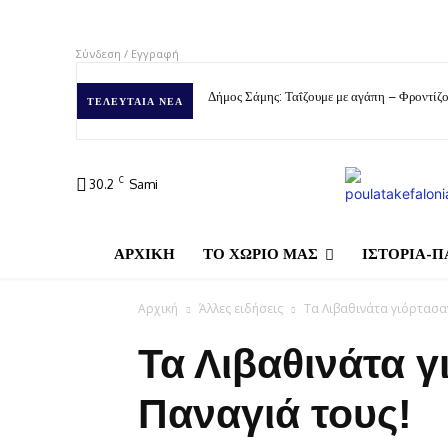
Σύνδεση / Εγγραφή
Δήμος Σάμης: Ταΐζουμε με αγάπη – Φροντίζο
ΤΕΛΕΥΤΑΊΑ ΝΈΑ
C
30.2
Sami
ΑΡΧΙΚΗ
ΤΟ ΧΩΡΙΟ ΜΑΣ
ΙΣΤΟΡΙΑ-Π
Αρχική
Άλλες ειδήσεις
Τα Λιβαθινάτα γιόρτασαν
Τα Λιβαθινάτα γ
Παναγιά τους!