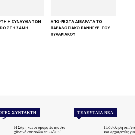
ΡΤΗ Η ΣΥΝΑΥΛΊΑ ΤΩΝ
ΑΠΌΨΕ ΣΤΑ ΔΙΒΑΡΆΤΑ ΤΟ
DO ΣΤΗ ΣΆΜΗ
ΠΑΡΑΔΟΣΙΑΚΌ ΠΑΝΗΓΎΡΙ ΤΟΥ
ΠΥΛΑΡΙΑΚΟΎ
.gr
ΟΓΈΣ ΣΥΝΤΆΚΤΗ
ΤΕΛΕΥΤΑΊΑ ΝΈΑ
Η Σάμη και οι ομορφιές της στο
Πρόσκληση σε Γεν
χθεσινό επεισόδιο του «Akis’
και αρχαιρεσίες γι