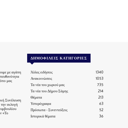
ΔΗΜΟΦΙΛΕΊΣ ΚΑΤΗΓΟΡΊΕΣ
ουμε με αγάπη
Άλλες ειδήσεις
1340
υπευθυνότητα
Ανακοινώσεις
1053
τόπο μας
Τα νέα του χωριού μας
735
Τα νέα του Δήμου Σάμης
214
Θέματα
213
ική Συνέλευση
Υστερόγραφα
63
α την εκλογή
Συμβουλίου
Πρόσωπα - Συνεντεύξεις
52
ν «Το
Ιστορικά θέματα
36