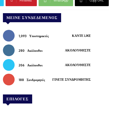
Pinterest
WhatsApp
Copy URL
ΜΕΊΝΕ ΣΥΝΔΕΔΕΜΈΝΟΣ
ΚΆΝΤΕ LIKE
1,093
Υποστηρικτές
ΑΚΟΛΟΥΘΉΣΤΕ
280
Ακόλουθοι
ΑΚΟΛΟΥΘΉΣΤΕ
206
Ακόλουθοι
ΓΊΝΕΤΕ ΣΥΝΔΡΟΜΗΤΉΣ
188
Συνδρομητές
ΕΠΙΛΟΓΕΣ