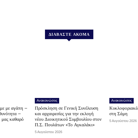
ΔΙΑΒΑΣΤΕ ΑΚΟΜΑ
Ανακοινώσεις
Ανακοινώσεις
υμε με αγάπη –
Πρόσκληση σε Γενική Συνέλευση
Κυκλοφοριακές
υθυνότητα –
και αρχαιρεσίες για την εκλογή
στη Σάμη
ο μας καθαρό
νέου Διοικητικού Συμβουλίου στον
5 Αυγούστου 2026
Π.Σ. Πουλάτων «Το Αγκαλάκι»
5 Αυγούστου 2026