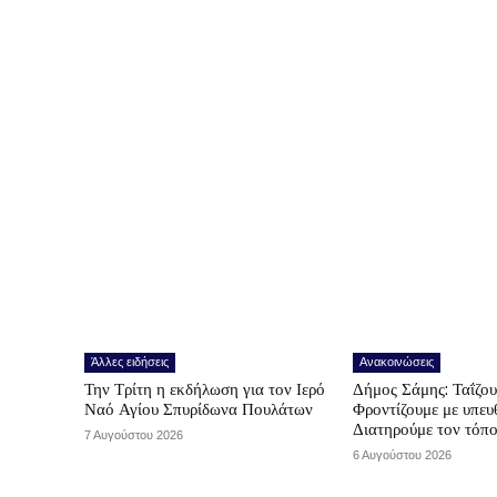
Άλλες ειδήσεις
Ανακοινώσεις
Την Τρίτη η εκδήλωση για τον Ιερό
Δήμος Σάμης: Ταΐζο
Ναό Αγίου Σπυρίδωνα Πουλάτων
Φροντίζουμε με υπε
Διατηρούμε τον τόπ
7 Αυγούστου 2026
6 Αυγούστου 2026