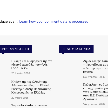
reduce spam.
Learn how your comment data is processed.
.gr
ΟΓΈΣ ΣΥΝΤΆΚΤΗ
ΤΕΛΕΥΤΑΊΑ ΝΈΑ
Η Σάμη και οι ομορφιές της στο
Δήμος Σάμης: Ταΐζ
χθεσινό επεισόδιο του «Akis’
– Φροντίζουμε με 
Food Tour»
– Διατηρούμε τον 
καθαρό
28 Ιουνίου 2026
6 Αυγούστου 2026
Η τέχνη της κεφαλλονίτικης
Πρόσκληση σε Γεν
Αθανατοδαντέλας στο Εθνικό
και αρχαιρεσίες γι
Ευρετήριο Άυλης Πολιτιστικής
νέου Διοικητικού 
Κληρονομιάς της Ελλάδας
στον Π.Σ. Πουλάτω
20 Μαΐου 2026
Αγκαλάκι»
5 Αυγούστου 2026
Το poulatakefalonias στο