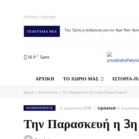
Σύνδεση / Εγγραφή
Την Τρίτη η εκδήλωση για τον Ιερό Ναό Αγ
ΤΕΛΕΥΤΑΊΑ ΝΈΑ
C
30.9
Sami
ΑΡΧΙΚΗ
ΤΟ ΧΩΡΙΟ ΜΑΣ
ΙΣΤΟΡΙΑ-Π
Αρχική
Ανακοινώσεις
Την Παρασκευή η 3η Γιορτή Παλιού Χωριού!
6 Αυγούστου 2018
Updated:
6 Αυγούστου
ΑΝΑΚΟΙΝΏΣΕΙΣ
Την Παρασκευή η 3η 