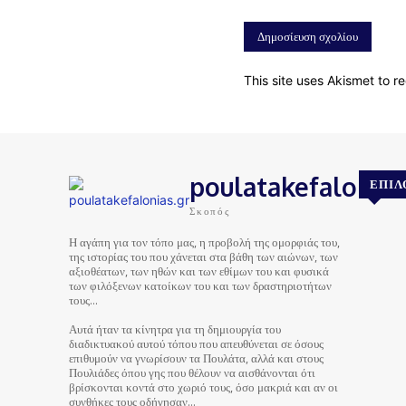
This site uses Akismet to 
poulatakefalonias
ΕΠΙΛ
Σκοπός
Η αγάπη για τον τόπο μας, η προβολή της ομορφιάς του,
της ιστορίας του που χάνεται στα βάθη των αιώνων, των
αξιοθέατων, των ηθών και των εθίμων του και φυσικά
των φιλόξενων κατοίκων του και των δραστηριοτήτων
τους…
Αυτά ήταν τα κίνητρα για τη δημιουργία του
διαδικτυακού αυτού τόπου που απευθύνεται σε όσους
επιθυμούν να γνωρίσουν τα Πουλάτα, αλλά και στους
Πουλιάδες όπου γης που θέλουν να αισθάνονται ότι
βρίσκονται κοντά στο χωριό τους, όσο μακριά και αν οι
συνθήκες τους οδήγησαν…