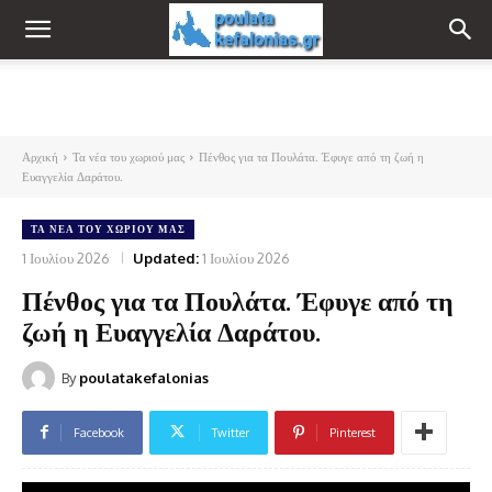
Αρχική
Τα νέα του χωριού μας
Πένθος για τα Πουλάτα. Έφυγε από τη ζωή η
Ευαγγελία Δαράτου.
ΤΑ ΝΈΑ ΤΟΥ ΧΩΡΙΟΎ ΜΑΣ
1 Ιουλίου 2026
Updated:
1 Ιουλίου 2026
Πένθος για τα Πουλάτα. Έφυγε από τη
ζωή η Ευαγγελία Δαράτου.
By
poulatakefalonias
Facebook
Twitter
Pinterest