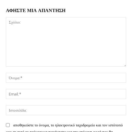
ΑΦΗΣΤΕ ΜΙΑ ΑΠΑΝΤΗΣΗ
Σχόλιο:
Όν
Ema
Ισ
αποθηκεύστε το όνομα, το ηλεκτρονικό ταχυδρομείο και τον ιστότοπό
μου σε αυτό το πρόγραμμα περιήγησης για την επόμενη φορά που θα