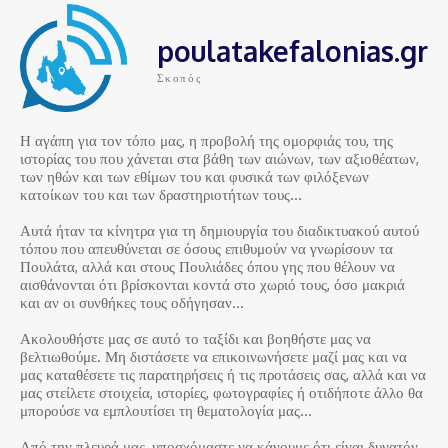
poulatakefalonias.gr
Σκοπός
Η αγάπη για τον τόπο μας, η προβολή της ομορφιάς του, της
ιστορίας του που χάνεται στα βάθη των αιώνων, των αξιοθέατων,
των ηθών και των εθίμων του και φυσικά των φιλόξενων
κατοίκων του και των δραστηριοτήτων τους…
Αυτά ήταν τα κίνητρα για τη δημιουργία του διαδικτυακού αυτού
τόπου που απευθύνεται σε όσους επιθυμούν να γνωρίσουν τα
Πουλάτα, αλλά και στους Πουλιάδες όπου γης που θέλουν να
αισθάνονται ότι βρίσκονται κοντά στο χωριό τους, όσο μακριά
και αν οι συνθήκες τους οδήγησαν…
Ακολουθήστε μας σε αυτό το ταξίδι και βοηθήστε μας να
βελτιωθούμε. Μη διστάσετε να επικοινωνήσετε μαζί μας και να
μας καταθέσετε τις παρατηρήσεις ή τις προτάσεις σας, αλλά και να
μας στείλετε στοιχεία, ιστορίες, φωτογραφίες ή οτιδήποτε άλλο θα
μπορούσε να εμπλουτίσει τη θεματολογία μας…
Από την πλευρά μας, υποσχόμαστε να κάνουμε ότι είναι δυνατόν