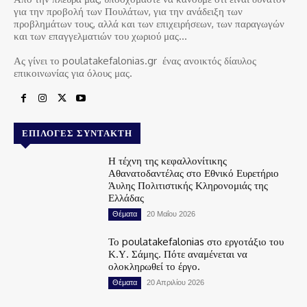
για την προβολή των Πουλάτων, για την ανάδειξη των
προβλημάτων τους, αλλά και των επιχειρήσεων, των παραγωγών
και των επαγγελματιών του χωριού μας…
Ας γίνει το poulatakefalonias.gr ένας ανοικτός δίαυλος
επικοινωνίας για όλους μας.
ΕΠΙΛΟΓΈΣ ΣΥΝΤΆΚΤΗ
Η τέχνη της κεφαλλονίτικης
Αθανατοδαντέλας στο Εθνικό Ευρετήριο
Άυλης Πολιτιστικής Κληρονομιάς της
Ελλάδας
Θέματα
20 Μαΐου 2026
Το poulatakefalonias στο εργοτάξιο του
Κ.Υ. Σάμης. Πότε αναμένεται να
ολοκληρωθεί το έργο.
Θέματα
20 Απριλίου 2026