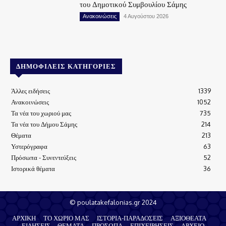
του Δημοτικού Συμβουλίου Σάμης
Ανακοινώσεις
4 Αυγούστου 2026
ΔΗΜΟΦΙΛΕΊΣ ΚΑΤΗΓΟΡΊΕΣ
Άλλες ειδήσεις
1339
Ανακοινώσεις
1052
Τα νέα του χωριού μας
735
Τα νέα του Δήμου Σάμης
214
Θέματα
213
Υστερόγραφα
63
Πρόσωπα - Συνεντεύξεις
52
Ιστορικά θέματα
36
© poulatakefalonias.gr 2024
ΑΡΧΙΚΗ
ΤΟ ΧΩΡΙΟ ΜΑΣ
ΙΣΤΟΡΙΑ-ΠΑΡΑΔΟΣΕΙΣ
ΑΞΙΟΘΕΑΤΑ
ΕΙΔΗΣΕΙΣ – ΘΕΜΑΤΑ
ΠΡΟΣΩΠΑ
ΕΠΙΧΕΙΡΗΣΕΙΣ
ΑΡΧΕΙΟ