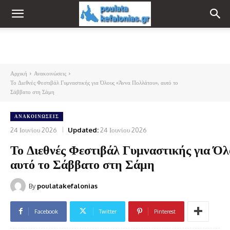
Αρχική
Ανακοινώσεις
Το Διεθνές Φεστιβάλ Γυμναστικής για Όλους «Άννα Πολλάτου», αυτό το
Σάββατο στη Σάμη
ΑΝΑΚΟΙΝΏΣΕΙΣ
24 Ιουνίου 2026
Updated:
24 Ιουνίου 2026
Το Διεθνές Φεστιβάλ Γυμναστικής για Ό
αυτό το Σάββατο στη Σάμη
By
poulatakefalonias
Facebook
Twitter
Pinterest